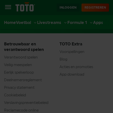
INLOGGEN
REGISTREREN
Home
Voetbal
Livestreams
Formule 1
Apps
Wat kost gokken jou? Stop op tijd.
EXTRA
SPORT
CASINO
LIVE CASINO
ACCOUNT
Betrouwbaar en
TOTO Extra
verantwoord spelen
Voorspellingen
Verantwoord spelen
Blog
Veilig meespelen
Acties en promoties
Eerlijk spelverloop
App download
Deelnemersreglement
Privacy statement
Cookiebeleid
Verslavingspreventiebeleid
Reclamecode online