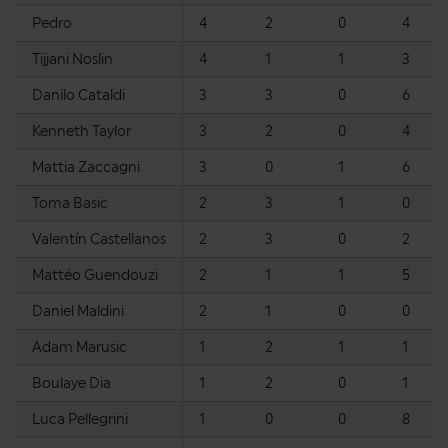
Pedro
4
2
0
4
Tijjani Noslin
4
1
1
3
Danilo Cataldi
3
3
0
6
Kenneth Taylor
3
2
0
4
Mattia Zaccagni
3
0
1
6
Toma Basic
2
3
1
0
Valentín Castellanos
2
3
0
2
Mattéo Guendouzi
2
1
1
5
Daniel Maldini
2
1
0
0
Adam Marusic
1
2
1
1
Boulaye Dia
1
2
0
1
Luca Pellegrini
1
0
0
8