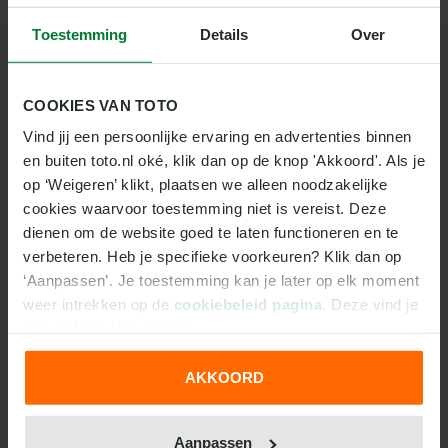
Alessandro Romano
0
0
0
0
Toestemming
Details
Over
Antonio Arena
0
0
0
0
Leon Bailey
0
0
0
0
COOKIES VAN TOTO
Lorenzo Venturino
0
0
0
0
Vind jij een persoonlijke ervaring en advertenties binnen 
DE SPELERS VAN SS LAZIO KLEURLOOS
en buiten toto.nl oké, klik dan op de knop 'Akkoord'. Als je 
op ‘Weigeren’ klikt, plaatsen we alleen noodzakelijke 
De spelers van SS Lazio geven laatste wedstrijden
cookies waarvoor toestemming niet is vereist. Deze 
weinig richting. De vorige competitiewedstrijd
dienen om de website goed te laten functioneren en te 
verloor Lazio van Inter met 0-3. De afgelopen vijf
verbeteren. Heb je specifieke voorkeuren? Klik dan op 
competitiewedstrijden wonnen de spelers van SS
‘Aanpassen’. Je toestemming kan je later op elk moment 
Lazio twee duels, verloren tweemaal en speelden één
weer intrekken op de 
cookiebeleid pagina
. Deze vind je 
keer gelijk. Lazio hield éénmaal de nul in de
ook onderin elke pagina.
voorgaande vijf duels. De club scoort gemiddeld
vaker in de tweede helft dan in de eerste helft.
AKKOORD
Alessio Romagnoli neemt de aankomende wedstrijd
We werken samen met
31 derden
die uw gegevens
niet deel, vanwege een eerdere rode kaart.
kunnen ontvangen en verwerken.
Aanpassen