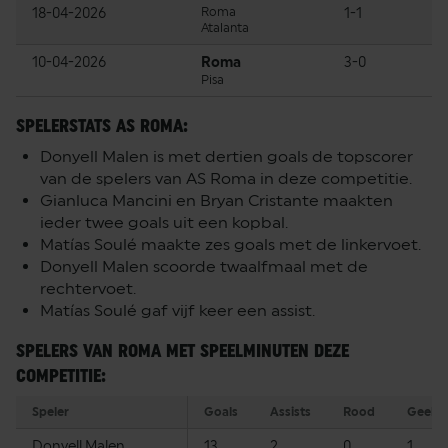
18-04-2026
Roma
1-1
Atalanta
10-04-2026
Roma
3-0
Pisa
SPELERSTATS AS ROMA:
Donyell Malen is met dertien goals de topscorer
van de spelers van AS Roma in deze competitie.
Gianluca Mancini en Bryan Cristante maakten
ieder twee goals uit een kopbal.
Matías Soulé maakte zes goals met de linkervoet.
Donyell Malen scoorde twaalfmaal met de
rechtervoet.
Matías Soulé gaf vijf keer een assist.
SPELERS VAN ROMA MET SPEELMINUTEN DEZE
COMPETITIE:
Speler
Goals
Assists
Rood
Geel
Donyell Malen
13
2
0
1