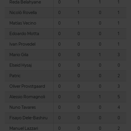
Reda Belahyane
0
1
1
1
Nicolò Rovella
0
1
0
1
Matías Vecino
0
1
0
1
Edoardo Motta
0
0
0
1
Ivan Provedel
0
0
0
1
Mario Gila
0
0
1
3
Elseid Hysaj
0
0
0
0
Patric
0
0
0
2
Oliver Provstgaard
0
0
0
3
Alessio Romagnoli
0
0
1
5
Nuno Tavares
0
0
0
4
Fisayo Dele-Bashiru
0
0
0
0
Manuel Lazzari
0
0
0
2