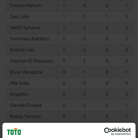
Devyne Rensch
1
4
0
1
Zeki Çelik
1
2
1
2
Neil El Aynaoui
1
2
0
5
Tommaso Baldanzi
1
0
0
2
Robinio Vaz
1
0
0
0
Stephan El Shaarawy
0
2
0
3
Bryan Zaragoza
0
1
0
1
Mile Svilar
0
0
0
0
Angeliño
0
0
0
2
Daniele Ghilardi
0
0
0
1
Kostas Tsimikas
0
0
0
1
Jan Ziolkowski
0
0
0
2