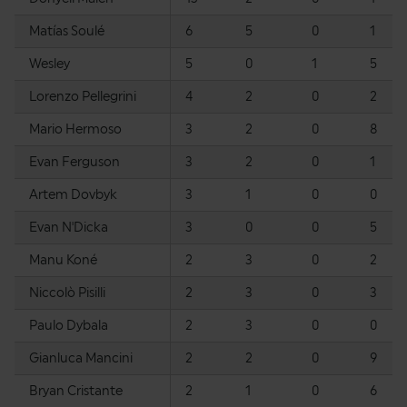
Matías Soulé
6
5
0
1
Wesley
5
0
1
5
Lorenzo Pellegrini
4
2
0
2
Mario Hermoso
3
2
0
8
Evan Ferguson
3
2
0
1
Artem Dovbyk
3
1
0
0
Evan N'Dicka
3
0
0
5
Manu Koné
2
3
0
2
Niccolò Pisilli
2
3
0
3
Paulo Dybala
2
3
0
0
Gianluca Mancini
2
2
0
9
Bryan Cristante
2
1
0
6