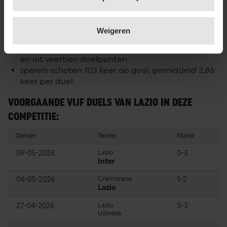
TEAMSTATS SS LAZIO:
maakte 39 doelpunten in 36 competitieduels, een
Weigeren
gemiddelde van 1,08.
maakte tijdens thuiswedstrijden 25 van deze goals
en uit veertien doelpunten.
spelers schoten 103 keer op goal, gemiddeld 2,86
keer per duel.
VOORGAANDE VIJF DUELS VAN LAZIO IN DEZE
COMPETITIE:
Datum
Teams
Stand
09-05-2026
Lazio
0-3
Inter
04-05-2026
Cremonese
1-2
Lazio
27-04-2026
Lazio
3-3
Udinese