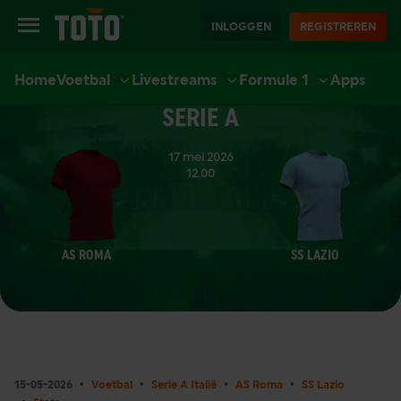
INLOGGEN
REGISTREREN
Home
Voetbal
Livestreams
Formule 1
Apps
EXTRA
SPORT
CASINO
LIVE CASINO
ACCOUNT
SERIE A
17 mei 2026
12.00
AS ROMA
SS LAZIO
15-05-2026
Voetbal
Serie A Italië
AS Roma
SS Lazio