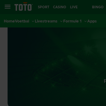
SPORT
CASINO
LIVE
BINGO
Home
Voetbal
Livestreams
Formule 1
Apps
CASINO