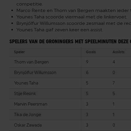
competitie.
Marco Rente en Thom van Bergen maakten ieder tw
Younes Taha scoorde viermaal met de linkervoet.
Brynjólfur Willumsson scoorde zesmaal met de rec
Younes Taha gaf zeven keer een assist.
SPELERS VAN DE GRONINGERS MET SPEELMINUTEN DEZE 
Speler
Goals
Assists
Thom van Bergen
9
4
Brynjólfur Willumsson
6
0
Younes Taha
5
7
Stije Resink
5
5
Marvin Peersman
3
1
Tika de Jonge
3
1
Oskar Zawada
3
0