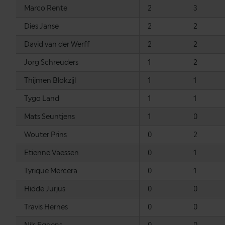
Marco Rente
2
3
Dies Janse
2
2
David van der Werff
2
2
Jorg Schreuders
1
2
Thijmen Blokzijl
1
1
Tygo Land
1
1
Mats Seuntjens
1
0
Wouter Prins
0
2
Etienne Vaessen
0
1
Tyrique Mercera
0
1
Hidde Jurjus
0
0
Travis Hernes
0
0