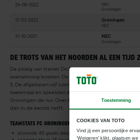
26-08-2022
NEC
Groningen
12-03-2022
Groningen
NEC
31-10-2021
NEC
Groningen
DE TROTS VAN HET NOORDEN AL EEN TIJD
De ploeg van trainer Dick Lukkien heeft het moeilijk 
overwinning boeken. De vorige competitiewedstrijd v
3. De afgelopen vijf competitiewedstrijden wonnen d
tweemaal en speelden één keer gelijk. In drie van de 
Groningen de nul. Over het algemeen maakt de ploe
Toestemming
dan in de eerste helft.
COOKIES VAN TOTO
TEAMSTATS FC GRONINGEN:
Vind jij een persoonlijke erva
scoorde 45 goals deze competitie in 32 wedstrijden
‘Weigeren’ klikt, plaatsen w
scoorde thuis 25 keer en uit twintigmaal.