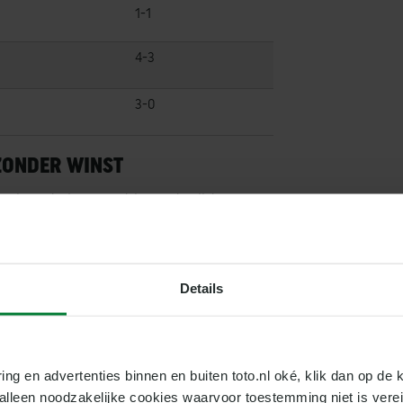
1-1
4-3
3-0
 ZONDER WINST
en kan de laatste drie wedstrijden geen
erloor Groningen van Excelsior met 2-
e Groningers twee duels, verloren
vijf voorgaande wedstrijden hield
g meer doelpunten in de tweede helft
Details
ring en advertenties binnen en buiten toto.nl oké, klik dan op de k
. Dit is een gemiddelde van 1,41.
e alleen noodzakelijke cookies waarvoor toestemming niet is vere