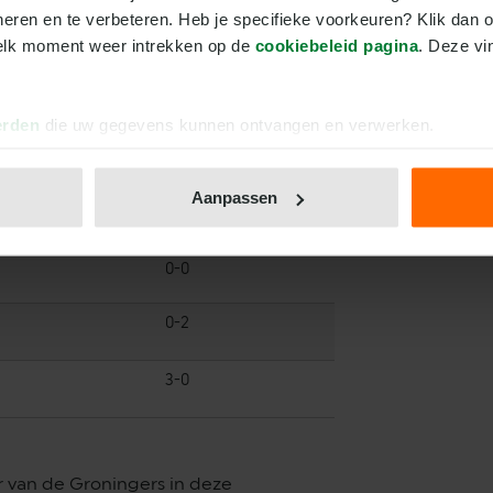
neren en te verbeteren. Heb je specifieke voorkeuren? Klik dan o
eer per duel.
elk moment weer intrekken op de 
cookiebeleid pagina
. Deze vi
N IN DEZE COMPETITIE:
Stand
erden
die uw gegevens kunnen ontvangen en verwerken.
2-3
Aanpassen
3-1
0-0
0-2
3-0
 van de Groningers in deze