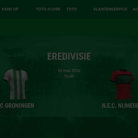
KANS OP
TOTO SCORE
TOTO
KLANTENSERVICE
AC
€25.000
6
EXTRA
EREDIVISIE
10 mei 2026
16.45
N.E.C. NIJMEG
FC GRONINGEN