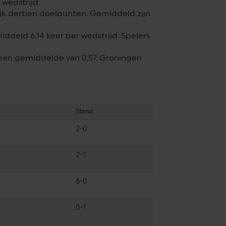
 wedstrijd.
jk dertien doelpunten. Gemiddeld zijn
ddeld 6,14 keer per wedstrijd. Spelers
 een gemiddelde van 0,57. Groningen
Stand
2-0
2-1
6-0
0-1