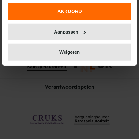
AKKOORD
Veilig spelen
We werken samen met
31 derden
die uw gegevens
Voor het organiseren van online sportweddenschappen en
kunnen ontvangen en verwerken.
casinospellen is op 29 september 2021 een vergunning
Aanpassen
verleend aan TOTO Online B.V., kantoorhoudende aan Laan
van Hoornwijck 55 (2289 DG) te Rijswijk, door de
Kansspelautoriteit.
Weigeren
Verantwoord spelen