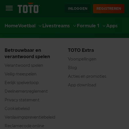
INLOGGEN
REGISTREREN
Home
Voetbal
Livestreams
Formule 1
Apps
Wat kost gokken jou? Stop op tijd.
EXTRA
SPORT
CASINO
LIVE CASINO
ACCOUNT
Betrouwbaar en
TOTO Extra
verantwoord spelen
Voorspellingen
Verantwoord spelen
Blog
Veilig meespelen
Acties en promoties
Eerlijk spelverloop
App download
Deelnemersreglement
Privacy statement
Cookiebeleid
Verslavingspreventiebeleid
Reclamecode online