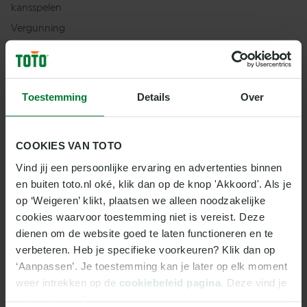
kansspelen
Vergunning
Informatie voor
sportorganisaties
Toegankelijkheidsverklaring
Toestemming
Details
Over
Klantenservice
Overige
Contact
Disclaimer
COOKIES VAN TOTO
Klachtenprocedure
TOTO Affiliate
Vind jij een persoonlijke ervaring en advertenties binnen 
Werken bij
en buiten toto.nl oké, klik dan op de knop 'Akkoord'. Als je 
op ‘Weigeren’ klikt, plaatsen we alleen noodzakelijke 
cookies waarvoor toestemming niet is vereist. Deze 
dienen om de website goed te laten functioneren en te 
verbeteren. Heb je specifieke voorkeuren? Klik dan op 
‘Aanpassen’. Je toestemming kan je later op elk moment 
weer intrekken op de 
cookiebeleid pagina
. Deze vind je 
ook onderin elke pagina.