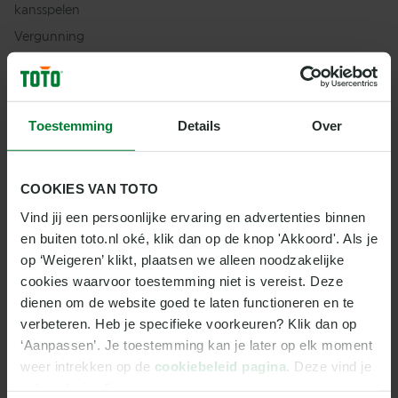
kansspelen
Vergunning
Informatie voor
sportorganisaties
Toegankelijkheidsverklaring
Toestemming
Details
Over
Klantenservice
Overige
Contact
Disclaimer
COOKIES VAN TOTO
Klachtenprocedure
TOTO Affiliate
Vind jij een persoonlijke ervaring en advertenties binnen 
Werken bij
en buiten toto.nl oké, klik dan op de knop 'Akkoord'. Als je 
op ‘Weigeren’ klikt, plaatsen we alleen noodzakelijke 
cookies waarvoor toestemming niet is vereist. Deze 
dienen om de website goed te laten functioneren en te 
verbeteren. Heb je specifieke voorkeuren? Klik dan op 
‘Aanpassen’. Je toestemming kan je later op elk moment 
weer intrekken op de 
cookiebeleid pagina
. Deze vind je 
ook onderin elke pagina.