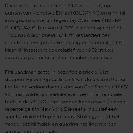
Daarna stokte het ritme: in 2024 verloor hij op
punten van Mehdi Ait El Hadj (GLORY 91) en ging hij
in augustus onderuit tegen Jay Overmeer (TKO R2,
GLORY 94). Cijfers van GLORY schetsen zijn profiel:
41,5% nauwkeurigheid, 5,78 ‘strikes landed per
minute’ en een positieve striking differential (+0,7).
Maar hij incasseert ook relatief veel: 6,52 ‘strikes
absorbed per minute’. Veel initiatief, veel risico.
Figi Landman zette in dezelfde periode juist
stappen. Hij won op Collision 6 van de ervaren Petros
Freitas en verloor daarna krap van Don Sno op GLORY
92, maar vulde zijn jaarkalender met internationale
titels in de VS (KO’s met vroege knockdowns) en een
recente belt in New York. Die reeks, inclusief een
spectaculaire KO op Southeast Striking, voedt het
gevoel dat hij fysiek en qua ringintelligentie een
sprong heeft gemaakt.