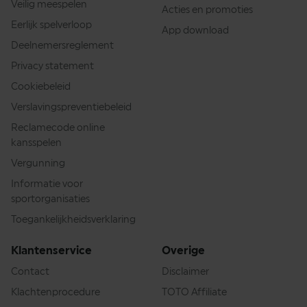
Veilig meespelen
Acties en promoties
Eerlijk spelverloop
App download
Deelnemersreglement
Privacy statement
Cookiebeleid
Verslavingspreventiebeleid
Reclamecode online
kansspelen
Vergunning
Informatie voor
sportorganisaties
Toegankelijkheidsverklaring
Klantenservice
Overige
Contact
Disclaimer
Klachtenprocedure
TOTO Affiliate