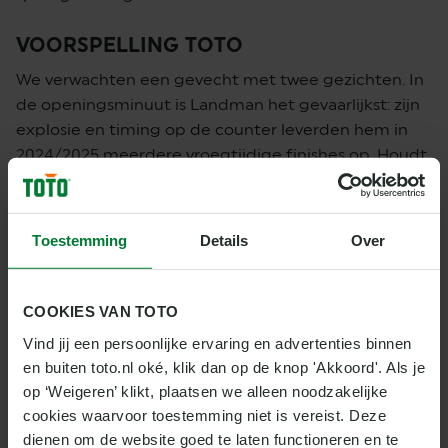
VOORSPELLING TOTO
We verwachten een gevecht met twee gezichten. In
de openingsminuut is Landman het gevaarlijkst: zijn
explosie en timing op de counter leverden hem in
2024/2025 meerdere vroegtijdige finishes op. Houdt
Ouzgni die storm buiten de deur, dan schuift het
momentum naar hem door het hogere
outputtempo en de ervaring om op het grote
Toestemming
Details
Over
GLORY-podium drie ronden vol te maken. Het
breekpunt wordt de discipline van Ouzgni in ronde 1.
Niet voor niets liggen de odds dicht bij elkaar: 1.78
COOKIES VAN TOTO
voor Landman, 1.90 voor Ouzgni. Onze wedtip? Wij
Vind jij een persoonlijke ervaring en advertenties binnen 
kiezen voor een overwinning van Landman.
en buiten toto.nl oké, klik dan op de knop 'Akkoord'. Als je 
op ‘Weigeren’ klikt, plaatsen we alleen noodzakelijke 
WEDTIP
cookies waarvoor toestemming niet is vereist. Deze 
Figuereido Landman Winnaar > 1.78
dienen om de website goed te laten functioneren en te 