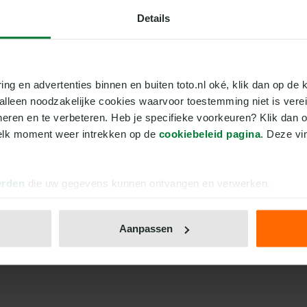
dedigend hier en daar wat steekjes
Details
 wint met 1-2, 1-3 of 1-4.
ring en advertenties binnen en buiten toto.nl oké, klik dan op de k
e alleen noodzakelijke cookies waarvoor toestemming niet is vere
 AZ ZIEN OP TV?
neren en te verbeteren. Heb je specifieke voorkeuren? Klik dan o
elk moment weer intrekken op de 
cookiebeleid pagina
. Deze vi
ussen AZ en Ilves Tampere is live te
het ook online kijken via Ziggo Sport
jd vanaf 18.00 uur live uitgezonden.
erden
die uw gegevens kunnen ontvangen en verwerken.
n verandering.
Aanpassen