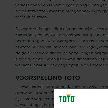
verliezen van een Luxemburgse ploeg? Toch geb
Na de zomerstop moeten ploegen vaak even op 
meteen te staan.
De voorbereiding verliep niet helemaal naar wen
Kilmarnock en het Griekse Aris Saloniki, maar de 
onderuit tegen Zulte Waregem. Daarnaast verloor 
Martens Ruben van Bommel aan PSV. Tegelijkertij
de gelederen om dit verlies op te vangen. Wij zi
als Mexx Meerdink en Kees Smit dit seizoen defin
we niet uit dat AZ ook hoge ogen in de
Eredivisie
VOORSPELLING TOTO
Hoewel onderschatting op de loer ligt, verwachten
overwinning voor AZ in deze uitwedstrijd. De clu
zijn stand verplicht om uit Finland terug te keren
verwachting is, is terug te zien aan de odds (1.4