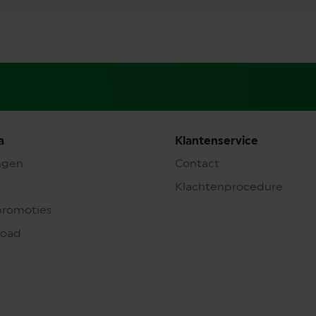
a
Klantenservice
ngen
Contact
Klachtenprocedure
promoties
load