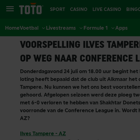
SPORT
CASINO
LIVE CASINO
BING
Home
Voetbal
Livestreams
Formule 1
Apps
23-07-2025
Voetbal
Voetbal Tips
Conference League
VOORSPELLING ILVES TAMPER
OP WEG NAAR CONFERENCE 
Donderdagavond 24 juli om 18.00 uur begint het
loting heeft bepaald dat de club uit Alkmaar het
Tampere. Nu kunnen we het ons best voorstellen 
gehoord. Afgelopen seizoen werd deze ploeg twe
met 6-0 verloren te hebben van Shakhtar Donets
voorronde van de Conference League in. Wordt het
AZ?
Ilves Tampere - AZ