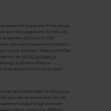
duel opneemt tegen een Finse ploeg.
rd al in 1931 opgericht. In 1950 wist
 te worden. Dit lukte in 1983
 eerst voor een Europese competitie.
eg het o.a. op tegen Feyenoord. Ook
onde van de
UEFA Conference
winning op Austria Wien na
 in de derde voorronde te sterk.
r op zijn hoede hoeft te zijn, zou je
Het zou niet de eerste keer zijn dat
anenschil blijkt te zijn voor een
edacht dat
FC Utrecht
in 2013 zou