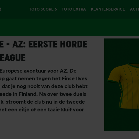
O
TOTO SCORE 6
TOTO EXTRA
KLANTENSERVICE
ACT
AZ
E - AZ: EERSTE HORDE
LEAGUE
 Europese avontuur voor AZ. De
 op gaat nemen tegen het Finse Ilves
dat je nog nooit van deze club hebt
ede in Finland. Na over twee duels
k, stroomt de club nu in de tweede
 een eitje of een taaie kluif voor