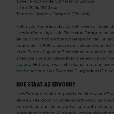
Tweede voorronde Conference League
24 juli 2025, 18.00 uur
Tammela Stadion, Tampere (Finland)
Het is voor het eerst dat
AZ
het in een officieel 
Ilves is afkomstig uit de Finse stad Tampere en we
de club voor het eerst landskampioen van Finland
nogmaals. In 1980 plaatste de club zich voor het
In de Europa Cup voor Bekerwinnaars nam de plo
afgelopen seizoen deed Ilves mee aan de voorr
League
. Het begin was uitstekend, met een over
strafschoppen. Het Zweedse Djurgårdens IF bleek
HOE STAAT AZ ERVOOR?
Ilves Tampere is niet bepaald een club waar AZ voo
denken. Hierdoor ligt onderschatting op de loer. 
een club uit een kleine voetbalcompetitie een ban
Nederlandse ploeg. Wie had bijvoorbeeld ooit g