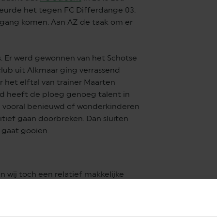
eurde het tegen FC Differdange 03.
gang komen. Aan AZ de taak om er
s. Er werd gewonnen van het Schotse
club uit Alkmaar ging verrassend
het elftal van trainer Maarten
d heeft de ploeg genoeg talent in
jn vooral benieuwd of wonderkinderen
itief gaan doorbreken. Dan sluiten
gaat gooien.
 wij toch een relatief makkelijke
b uit Alkmaar is het simpelweg aan
 met winst op zak. Dat dit de
7 tegenover 5.50 voor Tampereen