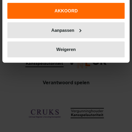
AKKOORD
Veilig spelen
We werken samen met
31 derden
die uw gegevens
Voor het organiseren van online sportweddenschappen en
kunnen ontvangen en verwerken.
casinospellen is op 29 september 2021 een vergunning
Aanpassen
verleend aan TOTO Online B.V., kantoorhoudende aan Laan
van Hoornwijck 55 (2289 DG) te Rijswijk, door de
Kansspelautoriteit.
Weigeren
Verantwoord spelen