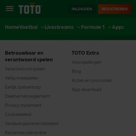
INLOGGEN
REGISTREREN
Home
Voetbal
Livestreams
Formule 1
Apps
Wat kost gokken jou? Stop op tijd.
EXTRA
SPORT
CASINO
LIVE CASINO
ACCOUNT
Betrouwbaar en
TOTO Extra
verantwoord spelen
Voorspellingen
Verantwoord spelen
Blog
Veilig meespelen
Acties en promoties
Eerlijk spelverloop
App download
Deelnemersreglement
Privacy statement
Cookiebeleid
Verslavingspreventiebeleid
Reclamecode online