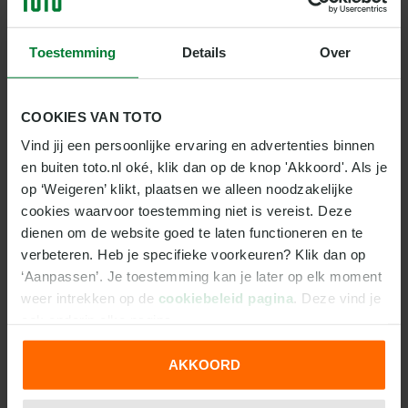
wel: Denemarken hoort bij de absolute top en pakt
vrijwel altijd de laatste weekenddagen mee.
Toestemming
Details
Over
En Nederland? Oranje is co-host, speelt de
voorronde in Rotterdam en zit in een op het oog
COOKIES VAN TOTO
prettige poule met Oostenrijk, Argentinië en Egypte.
Vind jij een persoonlijke ervaring en advertenties binnen 
De selectie staat onder leiding van Henrik Signell en
en buiten toto.nl oké, klik dan op de knop 'Akkoord'. Als je 
barst van de Champions League-ervaring op de
op ‘Weigeren’ klikt, plaatsen we alleen noodzakelijke 
hoeken en opbouw. Extra emotionele brandstof:
cookies waarvoor toestemming niet is vereist. Deze 
iconen Estavana Polman en Lois Abbingh hebben
dienen om de website goed te laten functioneren en te 
hun interlandafscheid na dit WK aangekondigd. Dat
verbeteren. Heb je specifieke voorkeuren? Klik dan op 
kan een groep nét dat zetje in de juiste richting
‘Aanpassen’. Je toestemming kan je later op elk moment 
geven, zeker met het support van een oranje muur
weer intrekken op de 
cookiebeleid pagina
. Deze vind je 
achter zich.
ook onderin elke pagina.
VOORSPELLING TOTO
AKKOORD
De odds zijn duidelijk. Noorwegen is de topfavoriet
We werken samen met
31 derden
die uw gegevens
met een quotering van 1.75. Hierna volgen
kunnen ontvangen en verwerken.