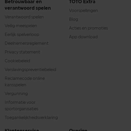
Betrouwbaar en
TOTO Extra
verantwoord spelen
Voorspellingen
Verantwoord spelen
Blog
Veilig meespelen
Acties en promoties
Eerlijk spelverloop
App download
Deelnemersreglement
Privacy statement
Cookiebeleid
Verslavingspreventiebeleid
Reclamecode online
kansspelen
Vergunning
Informatie voor
sportorganisaties
Toegankelijkheidsverklaring
Klantenservice
Overige