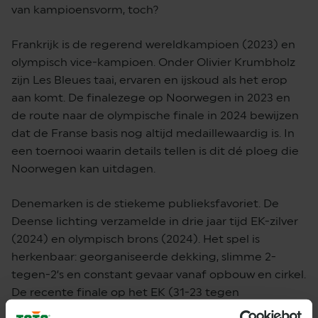
van kampioensvorm, toch?
Frankrijk is de regerend wereldkampioen (2023) en
olympisch vice-kampioen. Onder Olivier Krumbholz
zijn Les Bleues taai, ervaren en ijskoud als het erop
aan komt. De finalezege op Noorwegen in 2023 en
de route naar de olympische finale in 2024 bewijzen
dat de Franse basis nog altijd medaillewaardig is. In
een toernooi waarin details tellen is dit dé ploeg die
Noorwegen kan uitdagen.
Denemarken is de stiekeme publieksfavoriet. De
Deense lichting verzamelde in drie jaar tijd EK-zilver
(2024) en olympisch brons (2024). Het spel is
herkenbaar: georganiseerde dekking, slimme 2-
tegen-2’s en constant gevaar vanaf opbouw en cirkel.
De recente finale op het EK (31-23 tegen
Noorwegen) reikte niet tot goud, maar bevestigde