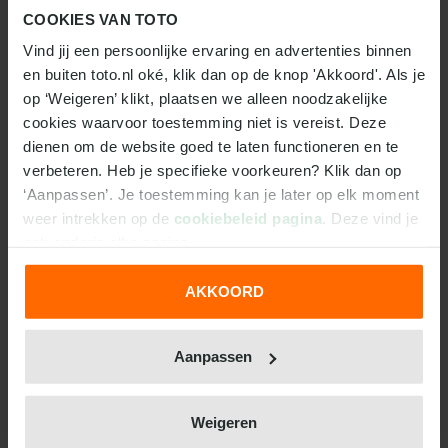
COOKIES VAN TOTO
VOORSPELLING TOTO
Vind jij een persoonlijke ervaring en advertenties binnen 
en buiten toto.nl oké, klik dan op de knop 'Akkoord'. Als je 
Van Gerwen is de favoriet met een odd van 1.46,
op ‘Weigeren’ klikt, plaatsen we alleen noodzakelijke 
terwijl Van Duijvenbode een quotering van 2.75 heeft.
cookies waarvoor toestemming niet is vereist. Deze 
Met zes World Grand Prix-overwinningen heeft
dienen om de website goed te laten functioneren en te 
Mighty Mike
bewezen dat hij het hoofd koel kan
verbeteren. Heb je specifieke voorkeuren? Klik dan op 
houden, zowel op de openingsdubbels als de
‘Aanpassen’. Je toestemming kan je later op elk moment 
finishes. Van Duijvenbode is juist gevoeliger voor
weer intrekken op de 
cookiebeleid pagina
. Deze vind je 
druk. Daarom verwachten we een afgetekende
ook onderin elke pagina.
overwinning voor Van Gerwen. Daar past de volgende
wedtip bij: Van Gerwen wint niet alleen, maar hij
AKKOORD
gooit de hoogste finish en de meeste 180'ers. Check
We werken samen met
31 derden
die uw gegevens
ook onze Sharpshooter Boost: er worden in deze
kunnen ontvangen en verwerken.
wedstrijd meer dan twee finishes boven de 100
Aanpassen
gegooid.
Weigeren
WEDTIP