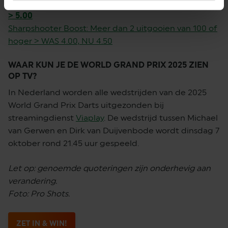
Van Gerwen wint, hoogste uitgooi en meeste 180'ers
> 5.00
Sharpshooter Boost: Meer dan 2 uitgooien van 100 of
hoger > WAS 4.00, NU 4.50
WAAR KUN JE DE WORLD GRAND PRIX 2025 ZIEN
OP TV?
In Nederland worden alle wedstrijden van de 2025
World Grand Prix Darts uitgezonden bij
streamingdienst
Viaplay
. De wedstrijd tussen Michael
van Gerwen en Dirk van Duijvenbode wordt dinsdag 7
oktober rond 21.45 uur gespeeld.
Let op: genoemde quoteringen zijn onderhevig aan
verandering.
Foto: Pro Shots.
ZET IN & WIN!