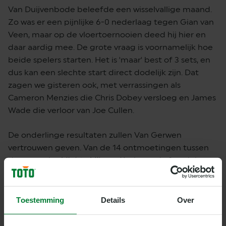
Van Duijvenbode beleefde een wisselvallige maand.
Zo was er een pijnlijke 6-0 nederlaag tegen Gian van
Veen, maar op de vloertoernooien deed hij hier en
daar aardig mee. De grote vraag is voornamelijk hoe
beide spelers starten. Het is 'maar' best of 3 sets, en
dus kan een slechte start direct dodelijk zijn. Dat
zagen we gisteren ook, met verrassingen als
Cameron Menzies die Chris Dobey versloeg en James
Wade die verloor van Joe Cullen.
De onderlinge resultaten zullen Van Gerwen
vertrouwen geven. Van de 14 ontmoetingen tussen
de twee wist
Mighty Mike
er 11 winnend af te sluiten.
Dit jaar zijn onze twee landgenoten elkaar drie keer
tegengekomen. Van Gerwen won op de Dutch Darts
Masters en de UK Open (6-1, 10-8), terwijl Van
Toestemming
Details
Over
Duijvenbode het meest recente duel op de
European Tour 6 won (3-6).