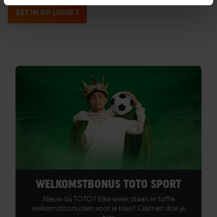
ZET IN OP LIGUE 1
WELKOMSTBONUS TOTO SPORT
Nieuw bij TOTO? Elke week staan er toffe
welkomstbonussen voor je klaar! Claimen doe je