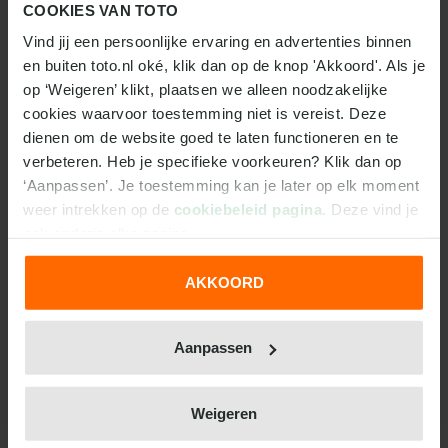
COOKIES VAN TOTO
Wil je ook graag de verrichtingen van Franse clubs in
Vind jij een persoonlijke ervaring en advertenties binnen 
Europa volgen? Dan heb je helaas niet genoeg aan
en buiten toto.nl oké, klik dan op de knop 'Akkoord'. Als je 
Viaplay. De uitzendrechten voor het Europees
op ‘Weigeren’ klikt, plaatsen we alleen noodzakelijke 
voetbal liggen namelijk bij Ziggo Sport. Met een
cookies waarvoor toestemming niet is vereist. Deze 
Ziggo Sport Totaal pakket kijk je alle wedstrijden uit
dienen om de website goed te laten functioneren en te 
de Champions League, Europa League én
verbeteren. Heb je specifieke voorkeuren? Klik dan op 
Conference League.
‘Aanpassen’. Je toestemming kan je later op elk moment 
weer intrekken op de 
cookiebeleid pagina
. Deze vind je 
WEDDEN OP LIGUE 1 BIJ TOTO
ook onderin elke pagina.
Of je nu race naar het kampioenschap van Frankrijk
AKKOORD
op de voet volgt, of toch kiest voor de strijd om
We werken samen met
31 derden
die uw gegevens
degradatie, bij TOTO kun je inzetten op alle
kunnen ontvangen en verwerken.
wedstrijden van de Ligue 1. Hier ontdek je per
Aanpassen
wedstrijd verschillende weddenschappen die ieder
duel nog net even wat spannender maken. Nog geen
Weigeren
account? Registreer je
hier
.