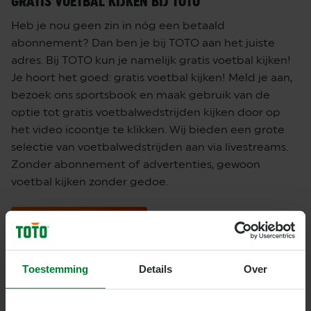
GRATIS VOETBAL KIJKEN BIJ TOTO
Heb je nou geen zin in nóg een betaald
abonnement? Dan ben je bij TOTO aan het juiste
adres. Bij TOTO kun je namelijk gratis voetbal kijken!
Je hoort het goed: gratis voetbal kijken! Meld je aan,
bezoek ons sportsbook en maak gebruik van de
optie tot gratis voetbalwedstrijden kijken door op
het video icoontje te klikken. Wij bieden een grote
selectie van voetbalwedstrijden aan via livestreams.
Zonder abonnement of advertenties, gewoon
voetbal kijken zonder gedoe.
STREAM VOETBAL LIVE
Toestemming
Details
Over
WAAR KAN IK EUROPEES VOETBAL KIJKEN?