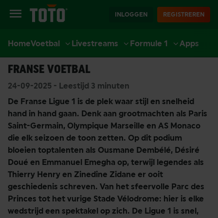
INLOGGEN
REGISTREREN
Home
Voetbal
Livestreams
Formule 1
Apps
WAAR LIGUE 1 KIJKEN: ZO KIJK JE HET
EXTRA
SPORT
CASINO
LIVE CASINO
ACCOUNT
FRANSE VOETBAL
24-09-2025 - Leestijd 3 minuten
De Franse Ligue 1 is de plek waar stijl en snelheid
hand in hand gaan. Denk aan grootmachten als Paris
Saint-Germain, Olympique Marseille en AS Monaco
die elk seizoen de toon zetten. Op dit podium
bloeien toptalenten als Ousmane Dembélé, Désiré
Doué en Emmanuel Emegha op, terwijl legendes als
Thierry Henry en Zinedine Zidane er ooit
geschiedenis schreven. Van het sfeervolle Parc des
Princes tot het vurige Stade Vélodrome: hier is elke
wedstrijd een spektakel op zich. De Ligue 1 is snel,