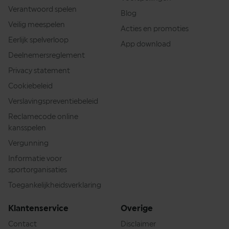
Verantwoord spelen
Blog
Veilig meespelen
Acties en promoties
Eerlijk spelverloop
App download
Deelnemersreglement
Privacy statement
Cookiebeleid
Verslavingspreventiebeleid
Reclamecode online
kansspelen
Vergunning
Informatie voor
sportorganisaties
Toegankelijkheidsverklaring
Klantenservice
Overige
Contact
Disclaimer