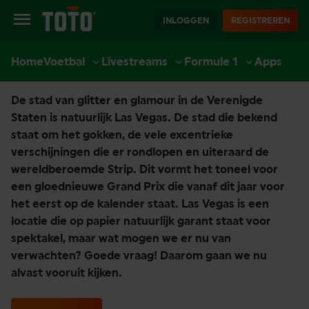
INLOGGEN
REGISTREREN
Home
Voetbal
Livestreams
Formule 1
Apps
GRAND PRIX LAS VEGAS
EXTRA
SPORT
CASINO
LIVE CASINO
ACCOUNT
De stad van glitter en glamour in de Verenigde
Staten is natuurlijk Las Vegas. De stad die bekend
staat om het gokken, de vele excentrieke
verschijningen die er rondlopen en uiteraard de
wereldberoemde Strip. Dit vormt het toneel voor
een gloednieuwe Grand Prix die vanaf dit jaar voor
het eerst op de kalender staat. Las Vegas is een
locatie die op papier natuurlijk garant staat voor
spektakel, maar wat mogen we er nu van
verwachten? Goede vraag! Daarom gaan we nu
alvast vooruit kijken.