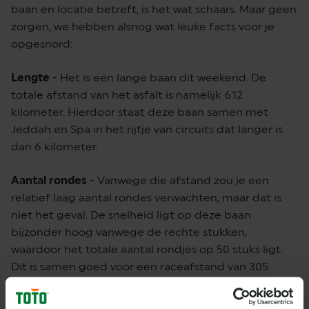
baan en locatie betreft, is het wat schaars. Maar geen
zorgen, we hebben alsnog wat leuke facts voor je
opgesnord:
Lengte
- Het is een lange baan dit weekend. De
totale afstand van het asfalt is namelijk 6.12
kilometer. Hierdoor staat deze baan samen met
Jeddah en Spa in het rijtje van circuits dat langer is
dan 6 kilometer.
Aantal rondes
- Vanwege die afstand zou je een
relatief laag aantal rondes verwachten, maar dat is
niet het geval. De snelheid ligt op deze baan
bijzonder hoog vanwege de rechte stukken,
waardoor het totale aantal rondjes op 50 stuks ligt.
Dit is samen goed voor een raceafstand van 305
kilometer. Ietsje onder het gemiddelde van 306
kilometer.