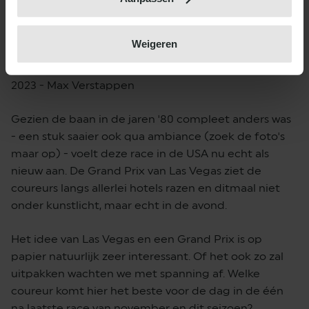
won onze landgenoot Max Verstappen.
Weigeren
1981 - Alan Jones
1982 - Michele Alboreto
2023 - Max Verstappen
Gezien de baan in de jaren '80 compleet anders was
- een stuk saaier ook qua ambiance (zoek de foto's
maar op) - voelt deze race in de USA nu echt als
nieuw aan. De Grand Prix van Las Vegas ziet de
coureurs langs allerlei hotels razen en ditmaal niet
onder kunstlicht, maar echt in de avond.
Het idee van Las Vegas en een Grand Prix is op
papier natuurlijk zeer interessant. Of het ook zo zal
uitpakken wachten we met spanning af. Welke
coureur komt hier het beste voor de dag in de één
na laatste race van november en dit seizoen?