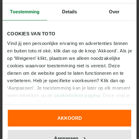
De race is op zaterdag
- Jazeker. De race zal op
Toestemming
Details
Over
zaterdagavond verreden worden, maar vanwege het
tijdsverschil is het hier in Nederland al zondag
COOKIES VAN TOTO
wanneer de wedstrijd begint. Om precies te zijn gaat
de Grand Prix om 22:00 uur van start. Het
Vind jij een persoonlijke ervaring en advertenties binnen 
raceweekend begint daarom ook al op donderdag
en buiten toto.nl oké, klik dan op de knop 'Akkoord'. Als je 
lokale tijd in plaats van vrijdag. De reden hiervoor is
op ‘Weigeren’ klikt, plaatsen we alleen noodzakelijke 
cookies waarvoor toestemming niet is vereist. Deze 
dat de Formule 1 de race in de avond wil laten
dienen om de website goed te laten functioneren en te 
plaatsvinden. Zondagavond lokale tijd zou
verbeteren. Heb je specifieke voorkeuren? Klik dan op 
maandagochtend in Europa betekenen: dat trekt
‘Aanpassen’. Je toestemming kan je later op elk moment 
geen kijkers vanwege de nieuwe werkweek.
weer intrekken op de 
cookiebeleid pagina
. Deze vind je 
ook onderin elke pagina.
VORIGE WINNAARS
De Formule 1 en Las Vegas hebben een
AKKOORD
geschiedenis. In de vorige eeuw werd er al twee keer
We werken samen met
31 derden
die uw gegevens
gereden in Las Vegas. Om precies te zijn in 1981 en
kunnen ontvangen en verwerken.
Aanpassen
1982. Vorig jaar keerde de Formule 1 weer terug. Toen