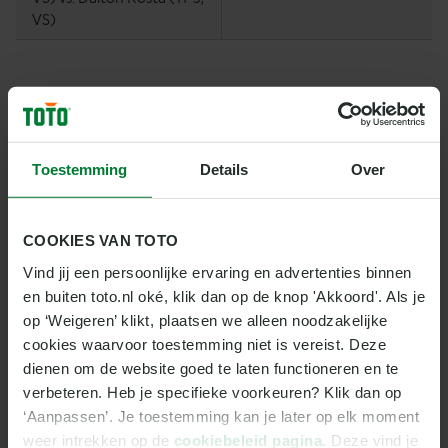
VS)
Toestemming
Details
Over
COOKIES VAN TOTO
Vind jij een persoonlijke ervaring en advertenties binnen 
en buiten toto.nl oké, klik dan op de knop 'Akkoord'. Als je 
op ‘Weigeren’ klikt, plaatsen we alleen noodzakelijke 
cookies waarvoor toestemming niet is vereist. Deze 
dienen om de website goed te laten functioneren en te 
WELKOMSTBONUS TOTO SPORT
verbeteren. Heb je specifieke voorkeuren? Klik dan op 
‘Aanpassen’. Je toestemming kan je later op elk moment 
Nieuw bij TOTO? Elke week staan er toffe
welkomstbonussen voor je klaar! Claimen doe je
weer intrekken op de 
cookiebeleid pagina
. Deze vind je 