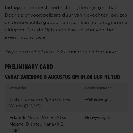
Let op:
de onderstaande starttijden zijn geschat.
Door de onvoorspelbare duur van gevechten, pauzes
en onverwachte gebeurtenissen kan het programma
uitlopen. Ook de fightcard kan tot kort voor het
event nog wijzigen.
Swipe op mobiel naar links voor meer informatie.
PRELIMINARY CARD
VANAF ZATERDAG 8 AUGUSTUS OM 01.00 UUR NL-TIJD
Wedstrijd
Gewichtsklasse
Trukon Carson (6-1, VS) vs. Trey
Welterweight
Waters (9-2, VS)
Eduardo Neves (9-3, BRA) vs.
Heavyweight
Maxwell Djantou Nana (8-2,
CMR)