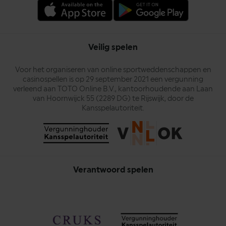
Veilig spelen
Voor het organiseren van online sportweddenschappen en
casinospellen is op 29 september 2021 een vergunning
verleend aan TOTO Online B.V., kantoorhoudende aan Laan
van Hoornwijck 55 (2289 DG) te Rijswijk, door de
Kansspelautoriteit.
Verantwoord spelen