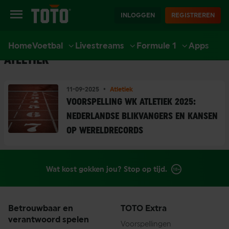
INLOGGEN
REGISTREREN
Home
Voetbal
Livestreams
Formule 1
Apps
EXTRA
SPORT
CASINO
LIVE CASINO
ACCOUNT
ATLETIEK
11-09-2025
Atletiek
VOORSPELLING WK ATLETIEK 2025:
NEDERLANDSE BLIKVANGERS EN KANSEN
OP WERELDRECORDS
Wat kost gokken jou? Stop op tijd.
Betrouwbaar en
TOTO Extra
verantwoord spelen
Voorspellingen