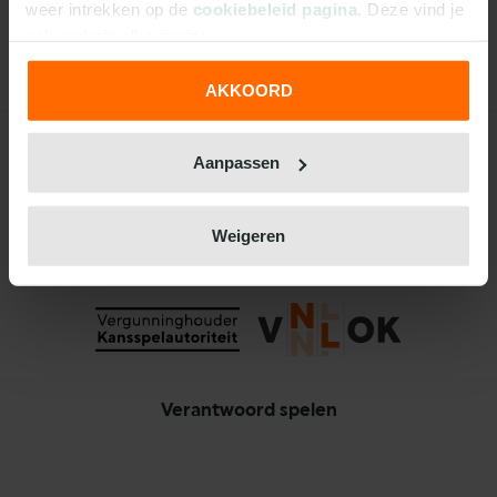
weer intrekken op de 
cookiebeleid pagina
. Deze vind je 
ook onderin elke pagina.
AKKOORD
We werken samen met
31 derden
die uw gegevens
Veilig spelen
kunnen ontvangen en verwerken.
Aanpassen
Voor het organiseren van online sportweddenschappen en
casinospellen is op 29 september 2021 een vergunning
verleend aan TOTO Online B.V., kantoorhoudende aan Laan
Weigeren
van Hoornwijck 55 (2289 DG) te Rijswijk, door de
Kansspelautoriteit.
Verantwoord spelen