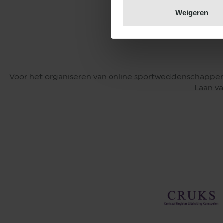
Weigeren
Voor het organiseren van online sportweddenschappen
Laan va