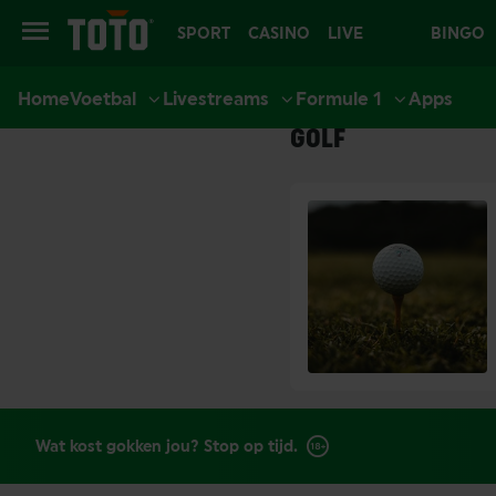
SPORT
CASINO
LIVE
BINGO
Home
Voetbal
Livestreams
Formule 1
Apps
CASINO
GOLF
Wat kost gokken jou? Stop op tijd.