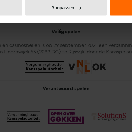
Aanpassen
Veilig spelen
 en casinospellen is op 29 september 2021 een vergunnin
n Hoornwijck 55 (2289 DG) te Rijswijk, door de Kansspelaut
Verantwoord spelen