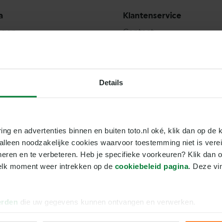
a
Klantenservice
ngen
Contact
Klachtenprocedure
promoties
load
Details
ring en advertenties binnen en buiten toto.nl oké, klik dan op de k
e alleen noodzakelijke cookies waarvoor toestemming niet is vere
neren en te verbeteren. Heb je specifieke voorkeuren? Klik dan o
elk moment weer intrekken op de 
cookiebeleid pagina
. Deze vi
erden
die uw gegevens kunnen ontvangen en verwerken.