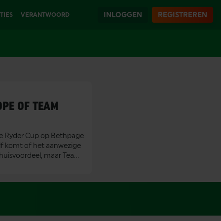
INLOGGEN
REGISTREREN
TIES
VERANTWOORD
SPELEN
OPE OF TEAM
 De Ryder Cup op Bethpage
zelf komt of het aanwezige
thuisvoordeel, maar Team
zeldzame uitzege pakken.