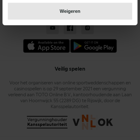
Weigeren
Veilig spelen
Voor het organiseren van online sportweddenschappen en
casinospellen is op 29 september 2021 een vergunning
verleend aan TOTO Online B.V., kantoorhoudende aan Laan
van Hoornwijck 55 (2289 DG) te Rijswijk, door de
Kansspelautoriteit.