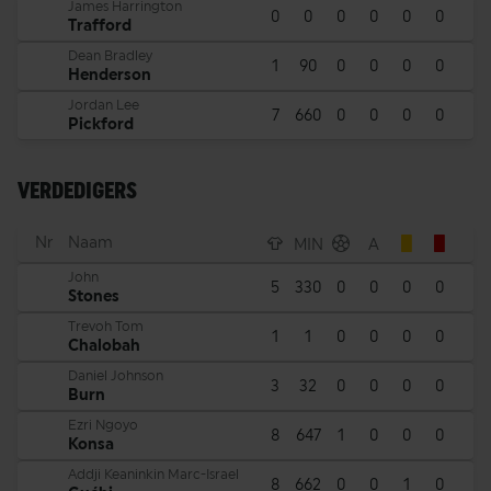
James Harrington
0
0
0
0
0
0
Trafford
Dean Bradley
1
90
0
0
0
0
Henderson
Jordan Lee
7
660
0
0
0
0
Pickford
VERDEDIGERS
Nr
Naam
MIN
A
John
5
330
0
0
0
0
Stones
Trevoh Tom
1
1
0
0
0
0
Chalobah
Daniel Johnson
3
32
0
0
0
0
Burn
Ezri Ngoyo
8
647
1
0
0
0
Konsa
Addji Keaninkin Marc-Israel
8
662
0
0
1
0