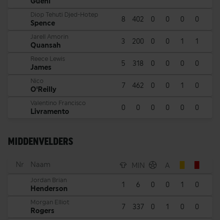
Guéhi
Diop Tehuti Djed-Hotep
8
402
0
0
0
0
Spence
Jarell Amorin
3
200
0
0
1
1
Quansah
Reece Lewis
5
318
0
0
0
0
James
Nico
7
462
0
0
1
0
O'Reilly
Valentino Francisco
0
0
0
0
0
0
Livramento
MIDDENVELDERS
Nr
Naam
MIN
A
Jordan Brian
1
6
0
0
1
0
Henderson
Morgan Elliot
7
337
0
1
0
0
Rogers