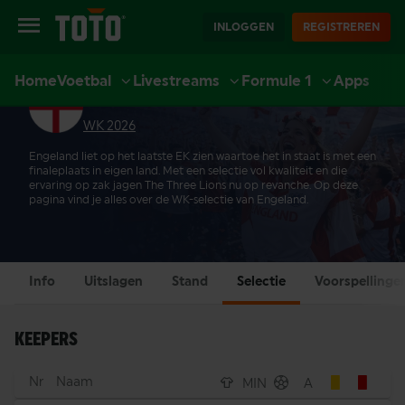
INLOGGEN
REGISTREREN
Home
Voetbal
Livestreams
Formule 1
Apps
ENGELAND SELECTIE
EXTRA
SPORT
CASINO
LIVE CASINO
ACCOUNT
WK 2026
Engeland liet op het laatste EK zien waartoe het in staat is met een
finaleplaats in eigen land. Met een selectie vol kwaliteit en die
ervaring op zak jagen The Three Lions nu op revanche. Op deze
pagina vind je alles over de WK-selectie van Engeland.
Info
Uitslagen
Stand
Selectie
Voorspellinge
KEEPERS
Nr
Naam
MIN
A