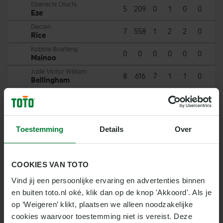
Eberechi Oluchi
5
209
0
1
0
0
Eze
Declan
7
558
1
2
2
0
Rice
Kobbie Boateng
0
0
0
0
0
0
Mainoo
Jude Victor William
8
616
7
1
1
0
Bellingham
Elliot Junior
8
634
0
1
1
0
Anderson
Toestemming
Details
Over
AANVALLERS
Nr
Naam
MIN
A
COOKIES VAN TOTO
Oliver George Arthur
2
51
0
0
0
0
Vind jij een persoonlijke ervaring en advertenties binnen 
Watkins
en buiten toto.nl oké, klik dan op de knop 'Akkoord'. Als je 
Marcus
6
222
1
1
0
0
Rashford
op ‘Weigeren’ klikt, plaatsen we alleen noodzakelijke 
cookies waarvoor toestemming niet is vereist. Deze 
Anthony Michael
6
399
1
3
0
0