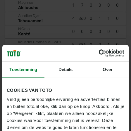
Maghnes
1
7
0
0
0
0
Akliouche
Aurélien Djani
4
360
0
1
1
0
Tchouaméni
N'Golo
0
0
0
0
0
0
Kanté
Kouadio Emmanuel Boris
5
386
0
0
1
0
Koné
Michael Akpovie
8
650
0
7
1
0
Olise
Toestemming
Details
Over
AANVALLERS
COOKIES VAN TOTO
Nr
Naam
MIN
A
Vind jij een persoonlijke ervaring en advertenties binnen 
Kylian
8
698
10
4
1
0
en buiten toto.nl oké, klik dan op de knop 'Akkoord'. Als je 
Mbappé Lottin
op ‘Weigeren’ klikt, plaatsen we alleen noodzakelijke 
Marcus Lilian
1
1
0
0
0
0
Thuram-Ulien
cookies waarvoor toestemming niet is vereist. Deze 
dienen om de website goed te laten functioneren en te 
Bradley Jean-Manuel