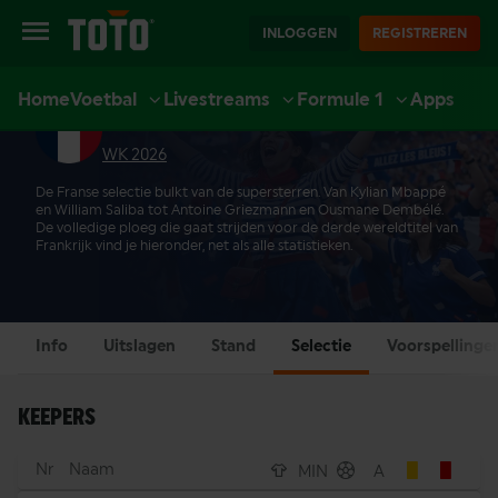
INLOGGEN
REGISTREREN
Home
Voetbal
Livestreams
Formule 1
Apps
FRANKRIJK SELECTIE
EXTRA
SPORT
CASINO
LIVE CASINO
ACCOUNT
WK 2026
De Franse selectie bulkt van de supersterren. Van Kylian Mbappé
en William Saliba tot Antoine Griezmann en Ousmane Dembélé.
De volledige ploeg die gaat strijden voor de derde wereldtitel van
Frankrijk vind je hieronder, net als alle statistieken.
Info
Uitslagen
Stand
Selectie
Voorspellinge
KEEPERS
Nr
Naam
MIN
A