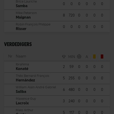
Brice Lauriche
0
0
0
0
0
0
Samba
Mike Peterson
8
720
0
0
0
0
Maignan
Robin François Philippe
0
0
0
0
0
0
Risser
VERDEDIGERS
Nr
Naam
MIN
A
Ibrahima
2
59
0
0
0
0
Konaté
Théo Bernard François
5
255
0
0
0
0
Hernández
William Alain André Gabriel
6
480
0
0
0
0
Saliba
Maxence Guy
3
240
0
0
0
0
Lacroix
Malo Arthur
5
117
0
0
0
0