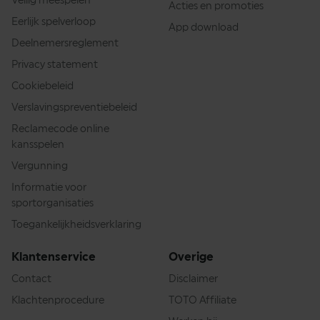
Veilig meespelen
Acties en promoties
Eerlijk spelverloop
App download
Deelnemersreglement
Privacy statement
Cookiebeleid
Verslavingspreventiebeleid
Reclamecode online
kansspelen
Vergunning
Informatie voor
sportorganisaties
Toegankelijkheidsverklaring
Klantenservice
Overige
Contact
Disclaimer
Klachtenprocedure
TOTO Affiliate