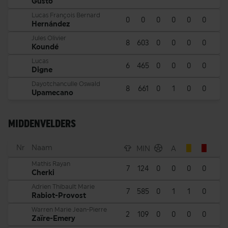
Gusto
Lucas François Bernard
0
0
0
0
0
0
Hernández
Jules Olivier
8
603
0
0
0
0
Koundé
Lucas
6
465
0
0
0
0
Digne
Dayotchanculle Oswald
8
661
0
1
0
0
Upamecano
MIDDENVELDERS
Nr
Naam
MIN
A
Mathis Rayan
7
124
0
0
0
0
Cherki
Adrien Thibault Marie
7
585
0
1
1
0
Rabiot-Provost
Warren Marie Jean-Pierre
2
109
0
0
0
0
Zaïre-Emery