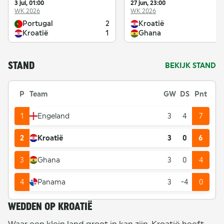
3 jul, 01:00
27 jun, 23:00
WK 2026
WK 2026
Portugal
2
Kroatië
Kroatië
1
Ghana
STAND
BEKIJK STAND
P
Team
GW
DS
Pnt
1
Engeland
3
4
7
2
Kroatië
3
0
6
3
Ghana
3
0
4
4
Panama
3
-4
0
WEDDEN OP KROATIË
Waar een klein land groot in kan zijn. Kroatië heeft