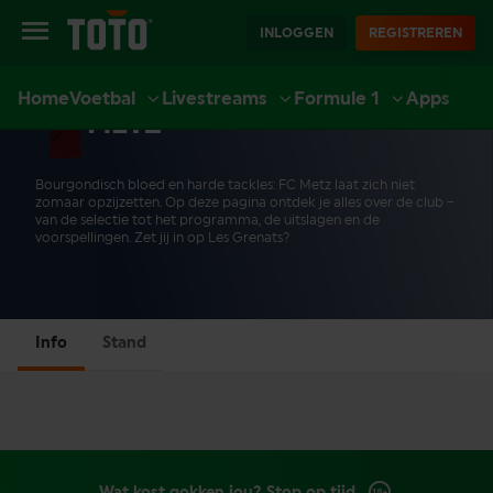
INLOGGEN
REGISTREREN
Home
Voetbal
Livestreams
Formule 1
Apps
METZ
EXTRA
SPORT
CASINO
LIVE CASINO
ACCOUNT
Bourgondisch bloed en harde tackles: FC Metz laat zich niet
zomaar opzijzetten. Op deze pagina ontdek je alles over de club –
van de selectie tot het programma, de uitslagen en de
voorspellingen. Zet jij in op Les Grenats?
Info
Stand
Wat kost gokken jou? Stop op tijd.