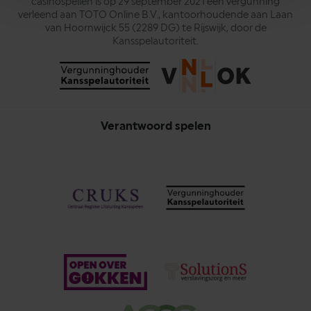
casinospellen is op 29 september 2021 een vergunning
verleend aan TOTO Online B.V., kantoorhoudende aan Laan
van Hoornwijck 55 (2289 DG) te Rijswijk, door de
Kansspelautoriteit.
Verantwoord spelen