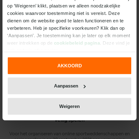
op ‘Weigeren’ klikt, plaatsen we alleen noodzakelijke 
Toegankelijkheidsverklaring
cookies waarvoor toestemming niet is vereist. Deze 
dienen om de website goed te laten functioneren en te 
Klantenservice
Overige
verbeteren. Heb je specifieke voorkeuren? Klik dan op 
Contact
Disclaimer
‘Aanpassen’. Je toestemming kan je later op elk moment 
Klachtenprocedure
TOTO Affiliate
weer intrekken op de 
cookiebeleid pagina
. Deze vind je 
Werken bij
ook onderin elke pagina.
AKKOORD
We werken samen met
31 derden
die uw gegevens
kunnen ontvangen en verwerken.
Aanpassen
Weigeren
Veilig spelen
Voor het organiseren van online sportweddenschappen en