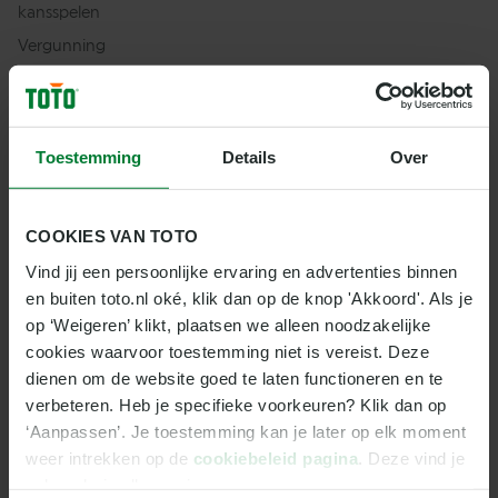
kansspelen
Vergunning
Informatie voor
sportorganisaties
Toegankelijkheidsverklaring
Toestemming
Details
Over
Klantenservice
Overige
Contact
Disclaimer
COOKIES VAN TOTO
Klachtenprocedure
TOTO Affiliate
Vind jij een persoonlijke ervaring en advertenties binnen 
Werken bij
en buiten toto.nl oké, klik dan op de knop 'Akkoord'. Als je 
op ‘Weigeren’ klikt, plaatsen we alleen noodzakelijke 
cookies waarvoor toestemming niet is vereist. Deze 
dienen om de website goed te laten functioneren en te 
verbeteren. Heb je specifieke voorkeuren? Klik dan op 
‘Aanpassen’. Je toestemming kan je later op elk moment 
weer intrekken op de 
cookiebeleid pagina
. Deze vind je 
ook onderin elke pagina.