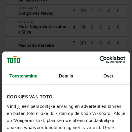
da Silva Neves
João Pedro
5
391
1
0
0
0
Gonçalves Neves
Bernardo
Mota Veiga de Carvalho
4
94
0
0
2
0
e Silva
Vítor
5
381
0
0
0
0
Machado Ferreira
AANVALLERS
Toestemming
Details
Over
Nr
Naam
MIN
A
Rafael Alexandre
5
155
1
1
0
0
da Conceição Leão
COOKIES VAN TOTO
Francisco
4
124
0
0
0
0
Fernandes da Conceição
Vind jij een persoonlijke ervaring en advertenties binnen 
en buiten toto.nl oké, klik dan op de knop 'Akkoord'. Als je 
João
3
204
0
0
0
0
Félix Sequeira
op ‘Weigeren’ klikt, plaatsen we alleen noodzakelijke 
Pedro
cookies waarvoor toestemming niet is vereist. Deze 
5
352
0
1
0
0
Lomba Neto