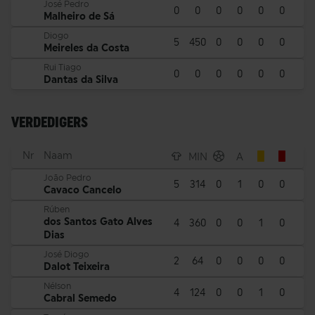
José Pedro
0
0
0
0
0
0
Malheiro de Sá
Diogo
5
450
0
0
0
0
Meireles da Costa
Rui Tiago
0
0
0
0
0
0
Dantas da Silva
VERDEDIGERS
Nr
Naam
MIN
A
João Pedro
5
314
0
1
0
0
Cavaco Cancelo
Rúben
dos Santos Gato Alves
4
360
0
0
1
0
Dias
José Diogo
2
64
0
0
0
0
Dalot Teixeira
Nélson
4
124
0
0
1
0
Cabral Semedo