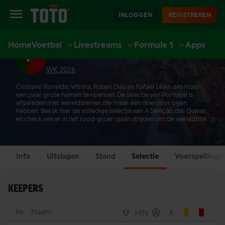
INLOGGEN
REGISTREREN
Home
Voetbal
Livestreams
Formule 1
Apps
PORTUGAL SELECTIE
EXTRA
SPORT
CASINO
LIVE CASINO
ACCOUNT
WK 2026
Cristiano Ronaldo, Vitinha, Rúben Dias en Rafael Leão: om maar
een paar grote namen te noemen. De selectie van Portugal is
afgeladen met wereldsterren die maar één doel voor ogen
hebben. Bekijk hier de volledige selectie van A Seleção das Quinas
en check wie er in het rood-groen gaan strijden om de wereldtitel.
Info
Uitslagen
Stand
Selectie
Voorspellinge
KEEPERS
Nr
Naam
MIN
A