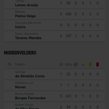
Tomás
1
90
0
0
1
0
Lemos Araújo
Renato
5
450
0
0
2
0
Palma Veiga
Gonçalo Bernardo
0
0
0
0
0
0
Inácio
Nuno Alexandre
5
397
1
0
0
0
Tavares Mendes
MIDDENVELDERS
Nr
Naam
MIN
A
Samuel
1
20
0
0
0
0
de Almeida Costa
Matheus Luiz
1
1
0
0
0
0
Nunes
Bruno Miguel
5
423
0
1
0
0
Borges Fernandes
Rúben Diogo
2
54
0
0
0
0