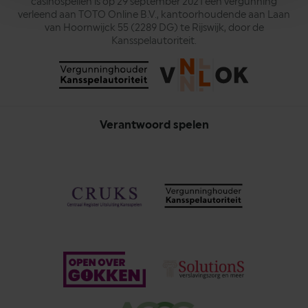
casinospellen is op 29 september 2021 een vergunning
verleend aan TOTO Online B.V., kantoorhoudende aan Laan
van Hoornwijck 55 (2289 DG) te Rijswijk, door de
Kansspelautoriteit.
Verantwoord spelen