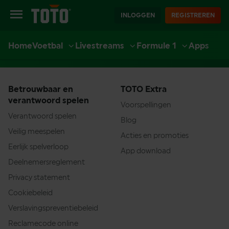
INLOGGEN
REGISTREREN
Home
Voetbal
Livestreams
Formule 1
Apps
Wat kost gokken jou? Stop op tijd.
EXTRA
SPORT
CASINO
LIVE CASINO
ACCOUNT
Betrouwbaar en
TOTO Extra
verantwoord spelen
Voorspellingen
Verantwoord spelen
Blog
Veilig meespelen
Acties en promoties
Eerlijk spelverloop
App download
Deelnemersreglement
Privacy statement
Cookiebeleid
Verslavingspreventiebeleid
Reclamecode online