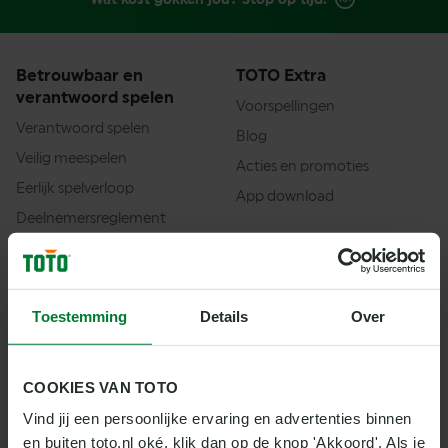
Betrouwbaar en
TOTO Extra
verantwoord spelen
Voorspellingen
Verantwoord spelen
Blog
Veilig meespelen
Acties en promoties
Eerlijk spelverloop
App download
Deelnemersreglement
Privacy statement
Cookiebeleid
Verslavingspreventiebeleid
Toestemming
Details
Over
Reclamecode online
kansspelen
COOKIES VAN TOTO
Vergunning
Vind jij een persoonlijke ervaring en advertenties binnen 
Informatie voor
en buiten toto.nl oké, klik dan op de knop 'Akkoord'. Als je 
sportorganisaties