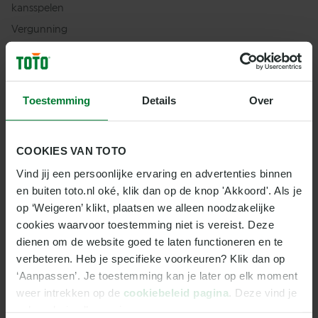
kansspelen
Vergunning
Informatie voor
sportorganisaties
Toegankelijkheidsverklaring
Toestemming
Details
Over
Klantenservice
Overige
Contact
Disclaimer
COOKIES VAN TOTO
Klachtenprocedure
TOTO Affiliate
Vind jij een persoonlijke ervaring en advertenties binnen 
Werken bij
en buiten toto.nl oké, klik dan op de knop 'Akkoord'. Als je 
op ‘Weigeren’ klikt, plaatsen we alleen noodzakelijke 
cookies waarvoor toestemming niet is vereist. Deze 
dienen om de website goed te laten functioneren en te 
verbeteren. Heb je specifieke voorkeuren? Klik dan op 
‘Aanpassen’. Je toestemming kan je later op elk moment 
weer intrekken op de 
cookiebeleid pagina
. Deze vind je 
ook onderin elke pagina.