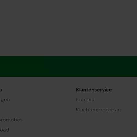
a
Klantenservice
ngen
Contact
Klachtenprocedure
promoties
load