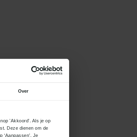
Over
nop 'Akkoord'. Als je op 
ist. Deze dienen om de 
p ‘Aanpassen’. Je 