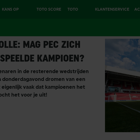
KANS OP
TOTO SCORE
TOTO
KLANTENSERVICE
AC
€25.000
6
EXTRA
C Zwolle
OLLE: MAG PEC ZICH
ESPEELDE KAMPIOEN?
enaren in de resterende wedstrijden
om donderdagavond dromen van een
t eigenlijk vaak dat kampioenen het
ocht het voor je uit!