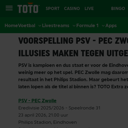
SPORT
CASINO
LIVE
BINGO
Home
Voetbal
Livestreams
Formule 1
Apps
CASINO
21-04-2026
Voetbal
Voetbal Tips
Eredivisie
PSV
PE
VOORSPELLING PSV - PEC ZW
ILLUSIES MAKEN TEGEN UITG
PSV is kampioen en dus staat er voor de Eindhov
weinig meer op het spel. PEC Zwolle mag daar
resultaat in het Philips Stadion. Maar gebeurt he
laten lopen als de titel al binnen is? TOTO Extra z
PSV - PEC Zwolle
Eredivisie 2025/2026 - Speelronde 31
23 april 2026, 21.00 uur
Philips Stadion, Eindhoven