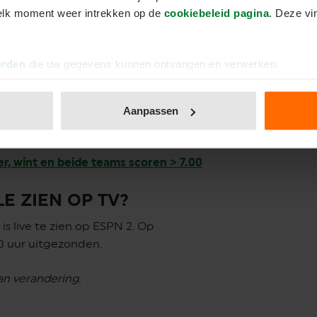
wee maanden weer eens de nul. In de
elk moment weer intrekken op de 
cookiebeleid pagina
. Deze vi
ies slikten de Eindhovenaren maar
e PSV er zelf in die reeks ook 24 keer.
gendoelpunt, en gaan voor een
erden
die uw gegevens kunnen ontvangen en verwerken.
 de Amerikaan er thuis tegen PEC
 scoren beide ploegen? Er staat een
Aanpassen
r, wint en beide teams scoren > 7.00
E ZIEN OP TV?
is live te zien op ESPN 2. Op
0 uur uitgezonden.
n verandering.