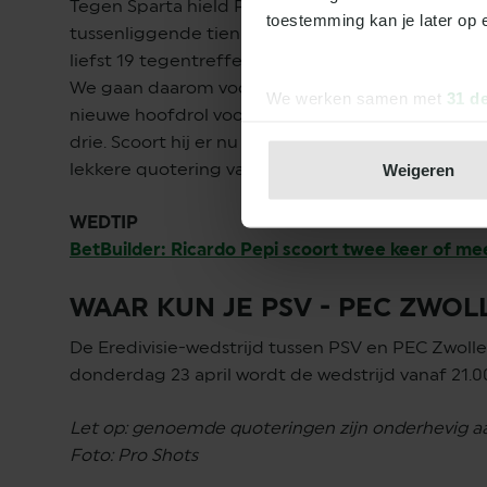
Tegen Sparta hield PSV voor het eerst in ruim t
toestemming kan je later op 
tussenliggende tien wedstrijden in alle competit
liefst 19 tegentreffers. Gelukkig voor Bosz scoord
We gaan daarom voor een zege voor PSV mét te
We werken samen met
31 d
nieuwe hoofdrol voor Pepi. Vorig seizoen maakte
drie. Scoort hij er nu minstens twee, wint PSV en
lekkere quotering van 7.00 tegenover!
Weigeren
WEDTIP
BetBuilder: Ricardo Pepi scoort twee keer of mee
WAAR KUN JE PSV - PEC ZWOLL
De Eredivisie-wedstrijd tussen PSV en PEC Zwolle 
donderdag 23 april wordt de wedstrijd vanaf 21.0
Let op: genoemde quoteringen zijn onderhevig aa
Foto: Pro Shots