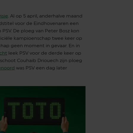
isie
. Al op 5 april, anderhalve maand
ndstitel voor de Eindhovenaren een
an PSV. De ploeg van Peter Bosz kon
fficiële kampioenschap twee keer op
chap geen moment in gevaar. En in
cht
leek PSV voor de derde keer op
d schoot Couhaib Driouech zijn ploeg
enoord
was PSV een dag later