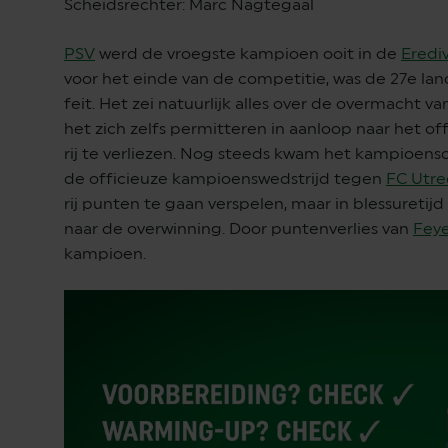
Scheidsrechter: Marc Nagtegaal
PSV
werd de vroegste kampioen ooit in de
Erediv
voor het einde van de competitie, was de 27e la
feit. Het zei natuurlijk alles over de overmacht v
het zich zelfs permitteren in aanloop naar het o
rij te verliezen. Nog steeds kwam het kampioens
de officieuze kampioenswedstrijd tegen
FC Utre
rij punten te gaan verspelen, maar in blessuretij
naar de overwinning. Door puntenverlies van
Fey
kampioen.