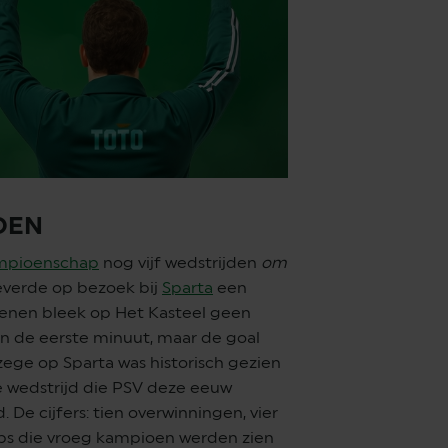
IOEN
mpioenschap
nog vijf wedstrijden
om
everde op bezoek bij
Sparta
een
enen bleek op Het Kasteel geen
 in de eerste minuut, maar de goal
ege op Sparta was historisch gezien
e wedstrijd die PSV deze eeuw
De cijfers: tien overwinningen, vier
lubs die vroeg kampioen werden zien