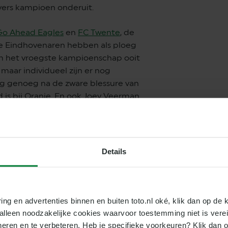
svers kampioen onderuit.
Go Ahead Eagles
en
FC Twente
, de
De Eindhovenaren hebben als ploeg
om het vroegste kampioenschap ooit
aar individueel zijn er nog
ng genoeg na de zware blessure van
is bij Oranje. En ook Joey Veerman
Ronald Koeman nog niet hebben
ie zijn droomtransfer naar Fulham
 in eigen land wil.
Details
 tegendoelpunten: 40. En dan zijn er
r dat een kampioen zoveel
ring en advertenties binnen en buiten toto.nl oké, klik dan op de k
en negatief record blijft Bosz en zijn
e alleen noodzakelijke cookies waarvoor toestemming niet is vere
inds 1958 met 52 op naam van DOS.
neren en te verbeteren. Heb je specifieke voorkeuren? Klik dan o