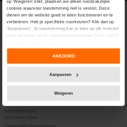
op ‘Weigeren’ klikt, plaatsen we alleen noodzakelijke 
cookies waarvoor toestemming niet is vereist. Deze 
Betrouwbaar en
TOTO Extra
dienen om de website goed te laten functioneren en te 
verantwoord spelen
verbeteren. Heb je specifieke voorkeuren? Klik dan op 
Voorspellingen
‘Aanpassen’. Je toestemming kan je later op elk moment 
Verantwoord spelen
Blog
weer intrekken op de 
cookiebeleid pagina
. Deze vind je 
Veilig meespelen
Acties en promoties
ook onderin elke pagina.
Eerlijk spelverloop
App download
Deelnemersreglement
AKKOORD
We werken samen met
31 derden
die uw gegevens
Privacy statement
kunnen ontvangen en verwerken.
Cookiebeleid
Aanpassen
Verslavingspreventiebeleid
Reclamecode online
Weigeren
kansspelen
Vergunning
Informatie voor
sportorganisaties
Toegankelijkheidsverklaring