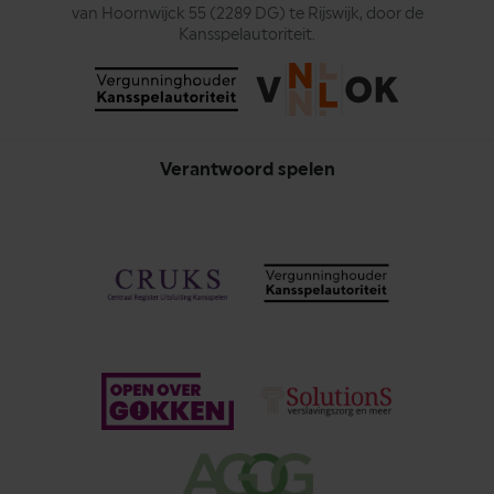
van Hoornwijck 55 (2289 DG) te Rijswijk, door de
Kansspelautoriteit.
Verantwoord spelen