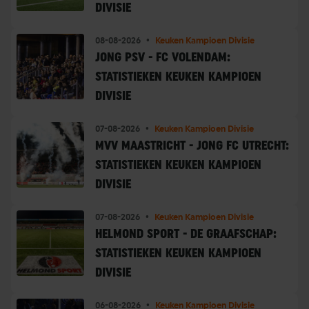
DIVISIE
08-08-2026
Keuken Kampioen Divisie
JONG PSV - FC VOLENDAM:
STATISTIEKEN KEUKEN KAMPIOEN
DIVISIE
07-08-2026
Keuken Kampioen Divisie
MVV MAASTRICHT - JONG FC UTRECHT:
STATISTIEKEN KEUKEN KAMPIOEN
DIVISIE
07-08-2026
Keuken Kampioen Divisie
HELMOND SPORT - DE GRAAFSCHAP:
STATISTIEKEN KEUKEN KAMPIOEN
DIVISIE
06-08-2026
Keuken Kampioen Divisie