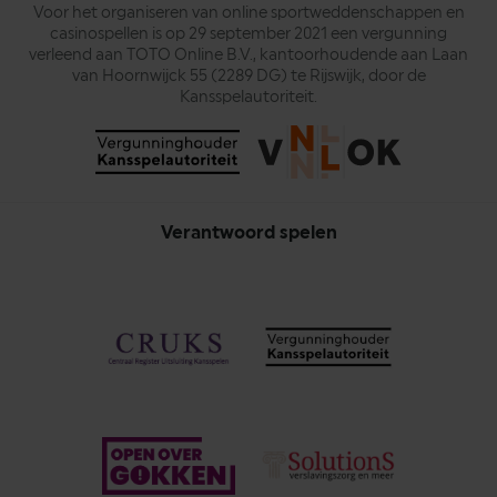
Voor het organiseren van online sportweddenschappen en
casinospellen is op 29 september 2021 een vergunning
verleend aan TOTO Online B.V., kantoorhoudende aan Laan
van Hoornwijck 55 (2289 DG) te Rijswijk, door de
Kansspelautoriteit.
Verantwoord spelen