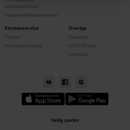
Informatie voor
sportorganisaties
Toegankelijkheidsverklaring
Klantenservice
Overige
Contact
Disclaimer
Klachtenprocedure
TOTO Affiliate
Werken bij
Veilig spelen