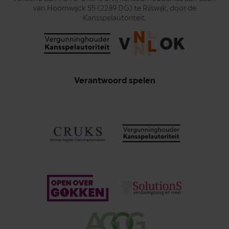
van Hoornwijck 55 (2289 DG) te Rijswijk, door de
Kansspelautoriteit.
Verantwoord spelen