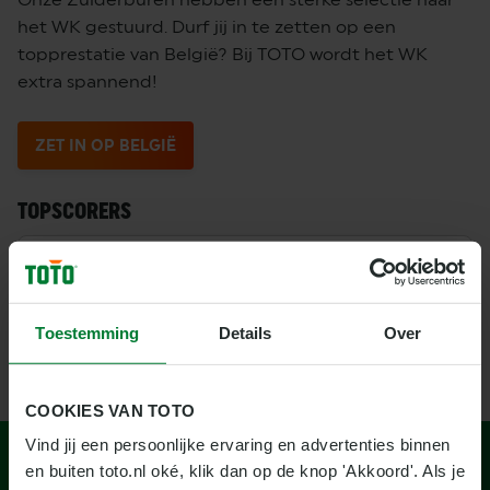
het WK gestuurd. Durf jij in te zetten op een
topprestatie van België? Bij TOTO wordt het WK
extra spannend!
ZET IN OP BELGIË
TOPSCORERS
P
Naam
G (P)
Charles De Ketelaere
1
3 (5)
Toestemming
Details
Over
België
COOKIES VAN TOTO
Vind jij een persoonlijke ervaring en advertenties binnen 
Wat kost gokken jou? Stop op tijd.
en buiten toto.nl oké, klik dan op de knop 'Akkoord'. Als je 