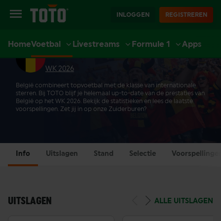
INLOGGEN
REGISTREREN
Home
Voetbal
Livestreams
Formule 1
Apps
BELGIË
EXTRA
SPORT
CASINO
LIVE CASINO
ACCOUNT
WK 2026
België combineert topvoetbal met de klasse van internationale
sterren. Bij TOTO blijf je helemaal up-to-date van de prestaties van
België op het WK 2026. Bekijk de statistieken en lees de laatste
voorspellingen. Zet jij in op onze Zuiderburen?
Info
Uitslagen
Stand
Selectie
Voorspellinge
UITSLAGEN
ALLE UITSLAGEN