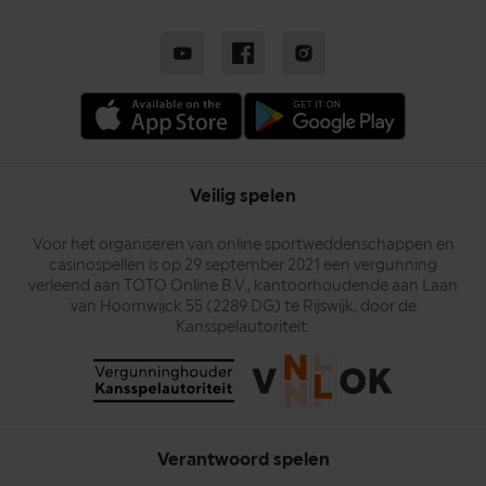
Veilig spelen
Voor het organiseren van online sportweddenschappen en
casinospellen is op 29 september 2021 een vergunning
verleend aan TOTO Online B.V., kantoorhoudende aan Laan
van Hoornwijck 55 (2289 DG) te Rijswijk, door de
Kansspelautoriteit.
Verantwoord spelen