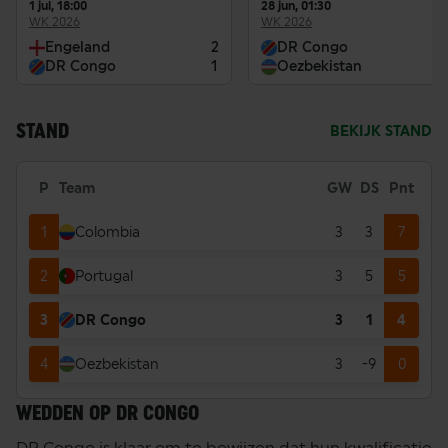
1 jul, 18:00
28 jun, 01:30
WK 2026
WK 2026
Engeland
2
DR Congo
DR Congo
1
Oezbekistan
STAND
BEKIJK STAND
P
Team
GW
DS
Pnt
1
Colombia
3
3
7
2
Portugal
3
5
5
3
DR Congo
3
1
4
4
Oezbekistan
3
-9
0
WEDDEN OP DR CONGO
DR Congo is klaar om te bewijzen dat hun kwalificatie