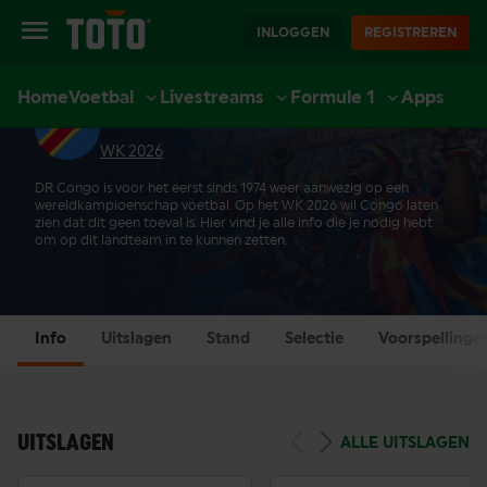
INLOGGEN
REGISTREREN
Home
Voetbal
Livestreams
Formule 1
Apps
DR CONGO
EXTRA
SPORT
CASINO
LIVE CASINO
ACCOUNT
WK 2026
DR Congo is voor het eerst sinds 1974 weer aanwezig op een
wereldkampioenschap voetbal. Op het WK 2026 wil Congo laten
zien dat dit geen toeval is. Hier vind je alle info die je nodig hebt
om op dit landteam in te kunnen zetten.
Info
Uitslagen
Stand
Selectie
Voorspellinge
UITSLAGEN
ALLE UITSLAGEN