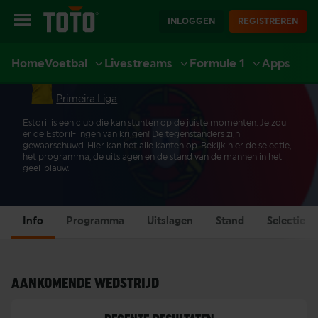
INLOGGEN
REGISTREREN
Home
Voetbal
Livestreams
Formule 1
Apps
ESTORIL
EXTRA
SPORT
CASINO
LIVE CASINO
ACCOUNT
Primeira Liga
Estoril is een club die kan stunten op de juiste momenten. Je zou
er de Estoril-lingen van krijgen! De tegenstanders zijn
gewaarschuwd. Hier kan het alle kanten op. Bekijk hier de selectie,
het programma, de uitslagen en de stand van de mannen in het
geel-blauw.
Info
Programma
Uitslagen
Stand
Selectie
AANKOMENDE WEDSTRIJD