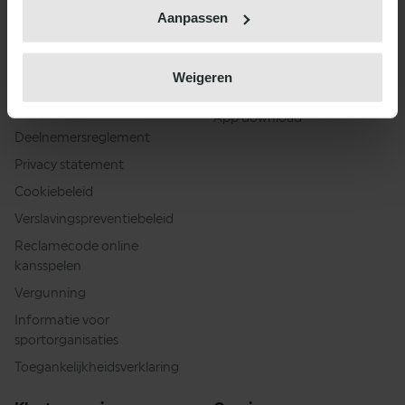
kunnen ontvangen en verwerken.
Betrouwbaar en
TOTO Extra
Aanpassen
verantwoord spelen
16
Sporting CP
0
0
0
Voorspellingen
Verantwoord spelen
Blog
17
Casa Pia
1
-1
0
Weigeren
Veilig meespelen
Acties en promoties
18
Vitória SC
1
-1
0
Eerlijk spelverloop
App download
Deelnemersreglement
Privacy statement
Cookiebeleid
Verslavingspreventiebeleid
Reclamecode online
kansspelen
Vergunning
Informatie voor
sportorganisaties
Toegankelijkheidsverklaring