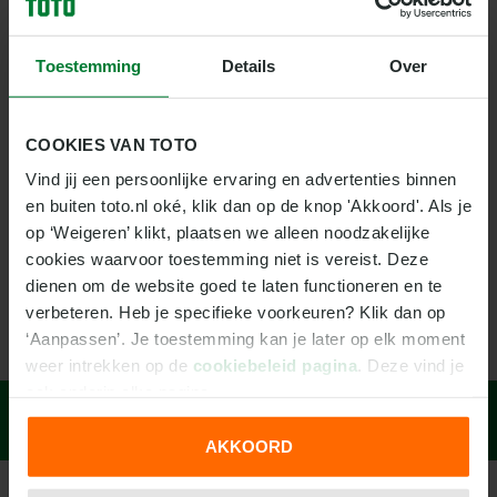
6
FC Alverca
0
0
0
Toestemming
Details
Over
WEDDEN OP ESTORIL
7
Benfica
0
0
0
Op Estoril wedden? Bij TOTO ontdek je alle
8
Estrela da Amadora
0
0
0
COOKIES VAN TOTO
weddenschappen rondom deze Portugese club. Wil
Vind jij een persoonlijke ervaring en advertenties binnen 
je jouw wedje goed voorbereiden? Hier vind je alle
9
Gil Vicente
0
0
0
en buiten toto.nl oké, klik dan op de knop 'Akkoord'. Als je 
info die je nodig hebt, van het programma tot de
op ‘Weigeren’ klikt, plaatsen we alleen noodzakelijke 
uitslagen van alle wedstrijden van Estoril.
10
Moreirense
0
0
0
cookies waarvoor toestemming niet is vereist. Deze 
dienen om de website goed te laten functioneren en te 
11
Nacional
0
0
0
WEDDEN OP ESTORIL
verbeteren. Heb je specifieke voorkeuren? Klik dan op 
12
FC Porto
0
0
0
‘Aanpassen’. Je toestemming kan je later op elk moment 
weer intrekken op de 
cookiebeleid pagina
. Deze vind je 
13
Rio Ave
0
0
0
ook onderin elke pagina.
Wat kost gokken jou? Stop op tijd.
14
Santa Clara
0
0
0
AKKOORD
We werken samen met
31 derden
die uw gegevens
15
Braga
0
0
0