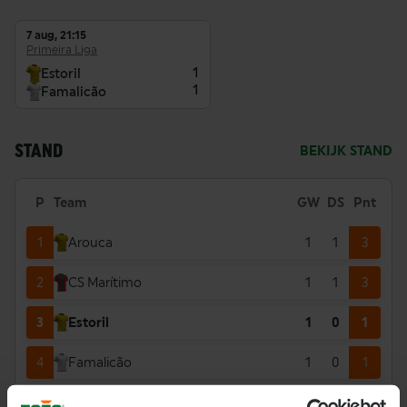
7 aug, 21:15
Primeira Liga
1
Estoril
1
Famalicão
STAND
BEKIJK STAND
P
Team
GW
DS
Pnt
1
Arouca
1
1
3
2
CS Marítimo
1
1
3
3
Estoril
1
0
1
4
Famalicão
1
0
1
5
Académico de Viseu
0
0
0