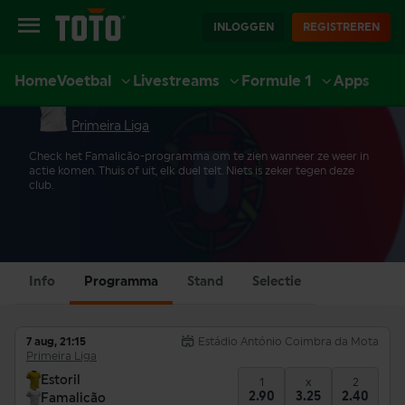
INLOGGEN
REGISTREREN
Home
Voetbal
Livestreams
Formule 1
Apps
FAMALICÃO PROGRAMMA
EXTRA
SPORT
CASINO
LIVE CASINO
ACCOUNT
Primeira Liga
Check het Famalicão-programma om te zien wanneer ze weer in
actie komen. Thuis of uit, elk duel telt. Niets is zeker tegen deze
club.
Info
Programma
Stand
Selectie
7 aug, 21:15
Estádio António Coimbra da Mota
Primeira Liga
Estoril
1
x
2
2.90
3.25
2.40
Famalicão