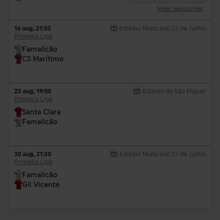
Meer wedopties
16 aug, 21:30
Estádio Municipal 22 de Junho
Primeira Liga
Famalicão
CS Marítimo
23 aug, 19:00
Estádio de São Miguel
Primeira Liga
Santa Clara
Famalicão
30 aug, 21:30
Estádio Municipal 22 de Junho
Primeira Liga
Famalicão
Gil Vicente