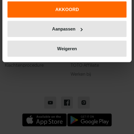
kansspelen
Vergunning
AKKOORD
We werken samen met
31 derden
die uw gegevens
Informatie voor
kunnen ontvangen en verwerken.
sportorganisaties
Aanpassen
Toegankelijkheidsverklaring
Klantenservice
Overige
Weigeren
Contact
Disclaimer
Klachtenprocedure
TOTO Affiliate
Werken bij