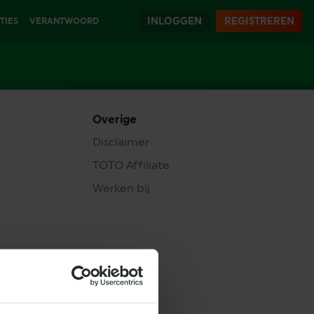
INLOGGEN
REGISTREREN
TIES
VERANTWOORD
SPELEN
Overige
Disclaimer
TOTO Affiliate
Werken bij