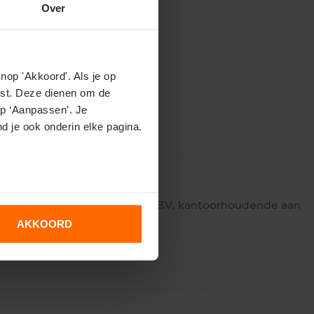
Over
nop 'Akkoord'. Als je op 
ist. Deze dienen om de 
p ‘Aanpassen’. Je 
nd je ook onderin elke pagina.
g verleend aan TOTO Online B.V., kantoorhoudende aan
oriteit.
AKKOORD