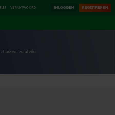
INLOGGEN
REGISTREREN
TIES
VERANTWOORD
SPELEN
hoe ver ze al zijn.