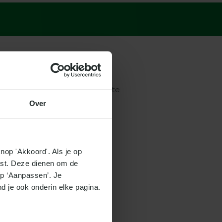
Overige
Disclaimer
TOTO Affiliate
Over
Werken bij
nop 'Akkoord'. Als je op 
ist. Deze dienen om de 
p ‘Aanpassen’. Je 
nd je ook onderin elke pagina.