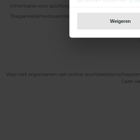
We werken samen met
31 d
Informatie voor sportorganisaties
Toegankelijkheidsverklaring
Weigeren
Voor het organiseren van online sportweddenschappen
Laan va