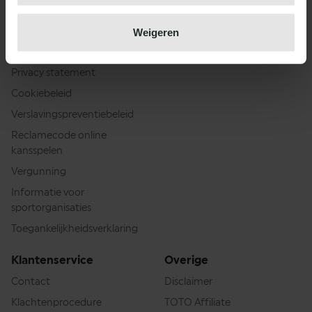
Veilig meespelen
Acties en promoties
Eerlijk spelverloop
Weigeren
App download
Deelnemersreglement
Privacy statement
Cookiebeleid
Verslavingspreventiebeleid
Reclamecode online
kansspelen
Vergunning
Informatie voor
sportorganisaties
Toegankelijkheidsverklaring
Klantenservice
Overige
Contact
Disclaimer
Klachtenprocedure
TOTO Affiliate