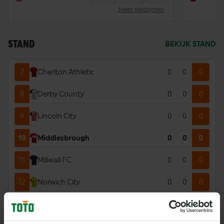
4
Bristol City
0
0
0
Meer wedopties
5
Burnley
0
0
0
STAND
BEKIJK STAND
6
Cardiff City
0
0
0
7
Charlton Athletic
0
0
0
8
Derby County
0
0
0
9
Lincoln City
0
0
0
10
Middlesbrough
0
0
0
11
Millwall FC
0
0
0
12
Norwich City
0
0
0
13
Portsmouth
0
0
0