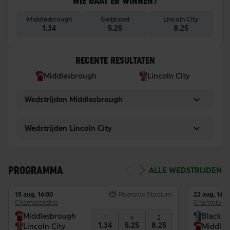
WIE GAAT ER WINNEN?
Middlesbrough
Gelijkspel
Lincoln City
1.34
5.25
8.25
RECENTE RESULTATEN
Middlesbrough
Lincoln City
Wedstrijden Middlesbrough
Wedstrijden Lincoln City
P
Team
GW
DS
Pnt
1
Birmingham City
0
0
0
PROGRAMMA
ALLE WEDSTRIJDEN
2
Blackburn Rovers
0
0
0
15 aug, 16:00
Riverside Stadium
22 aug, 16:0
Championship
Championsh
3
Bolton Wanderers
0
0
0
Middlesbrough
Blackbu
1
x
2
1.34
5.25
8.25
Lincoln City
Middle