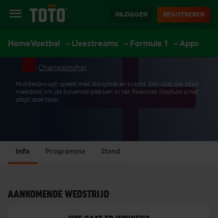
INLOGGEN
REGISTREREN
Home
Voetbal
Livestreams
Formule 1
Apps
MIDDLESBROUGH
EXTRA
SPORT
CASINO
LIVE CASINO
ACCOUNT
Championship
Middlesbrough speelt met discipline en kracht. Een club die altijd
meedoet om de bovenste plekken. In het Riverside Stadium is het
altijd spektakel.
Info
Programma
Stand
AANKOMENDE WEDSTRIJD