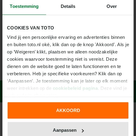
WEDDEN OP MIDDLESBROUGH
14
Preston North End
0
0
0
Toestemming
Details
Over
Boro, uit het noordoosten van Engeland, combineert
15
Queens Park Rangers
0
0
0
harde arbeid met een vleugje flair. In het Riverside
Stadium wordt elke tackle gevierd alsof het een
COOKIES VAN TOTO
16
Sheffield United
0
0
0
doelpunt is. Ideaal voor wedders die houden van
Vind jij een persoonlijke ervaring en advertenties binnen 
intens, echt Engels voetbal.
17
Stoke City
0
0
0
en buiten toto.nl oké, klik dan op de knop 'Akkoord'. Als je 
op ‘Weigeren’ klikt, plaatsen we alleen noodzakelijke 
18
Swansea City
0
0
0
cookies waarvoor toestemming niet is vereist. Deze 
WEDDEN OP MIDDLESBROUGH
dienen om de website goed te laten functioneren en te 
19
Watford
0
0
0
verbeteren. Heb je specifieke voorkeuren? Klik dan op 
‘Aanpassen’. Je toestemming kan je later op elk moment 
20
West Bromwich Albion
0
0
0
weer intrekken op de 
cookiebeleid pagina
. Deze vind je 
Wat kost gokken jou? Stop op tijd.
21
West Ham United
0
0
0
ook onderin elke pagina.
22
Wolverhampton Wanderers
0
0
0
AKKOORD
Betrouwbaar en
TOTO Extra
We werken samen met
31 derden
die uw gegevens
23
Wrexham
0
0
0
verantwoord spelen
kunnen ontvangen en verwerken.
Voorspellingen
Aanpassen
Verantwoord spelen
Blog
24
Southampton
0
0
-4