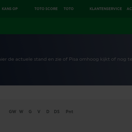
KANS OP
TOTO SCORE
TOTO
KLANTENSERVICE
AC
€25.000
6
EXTRA
hier de actuele stand en zie of Pisa omhoog kijkt of nog
GW
W
G
V
D
DS
Pnt