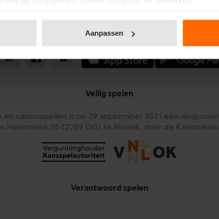
erden
die uw gegevens kunnen ontvangen en verwerken.
Aanpassen
Veilig spelen
 en casinospellen is op 29 september 2021 een vergunnin
n Hoornwijck 55 (2289 DG) te Rijswijk, door de Kansspelaut
Verantwoord spelen