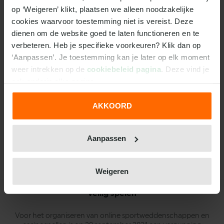
op ‘Weigeren’ klikt, plaatsen we alleen noodzakelijke 
Toegankelijkheidsverklaring
cookies waarvoor toestemming niet is vereist. Deze 
dienen om de website goed te laten functioneren en te 
Klantenservice
Overige
verbeteren. Heb je specifieke voorkeuren? Klik dan op 
Contact
Disclaimer
‘Aanpassen’. Je toestemming kan je later op elk moment 
Klachtenprocedure
TOTO Affiliate
weer intrekken op de 
cookiebeleid pagina
. Deze vind je 
Werken bij
ook onderin elke pagina.
AKKOORD
We werken samen met
31 derden
die uw gegevens
kunnen ontvangen en verwerken.
Aanpassen
Weigeren
Veilig spelen
Voor het organiseren van online sportweddenschappen en