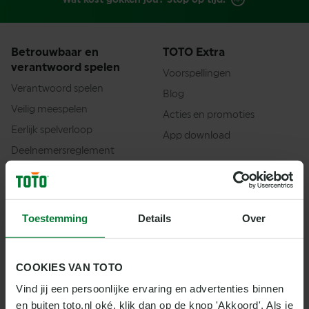
Betrouwbaar en
TOTO Extra
verantwoord spelen
Voorspellingen
Verantwoord spelen
Blog
Veilig meespelen
Acties en promoties
Eerlijk spelverloop
App download
Deelnemersreglement
Privacy statement
Cookiebeleid
Verslavingspreventiebeleid
Toestemming
Details
Over
Reclamecode online
kansspelen
COOKIES VAN TOTO
Vergunning
Vind jij een persoonlijke ervaring en advertenties binnen 
Informatie voor
en buiten toto.nl oké, klik dan op de knop 'Akkoord'. Als je 
sportorganisaties