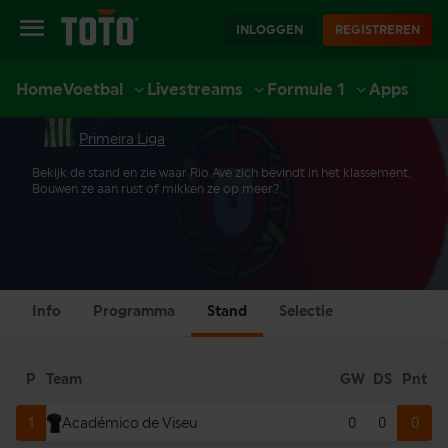
INLOGGEN
REGISTREREN
Home
Voetbal
Livestreams
Formule 1
Apps
RIO AVE STAND
EXTRA
SPORT
CASINO
LIVE CASINO
ACCOUNT
Primeira Liga
Bekijk de stand en zie waar Rio Ave zich bevindt in het klassement.
Bouwen ze aan rust of mikken ze op meer?
Info
Programma
Stand
Selectie
P
Team
GW
DS
Pnt
1
Académico de Viseu
0
0
0