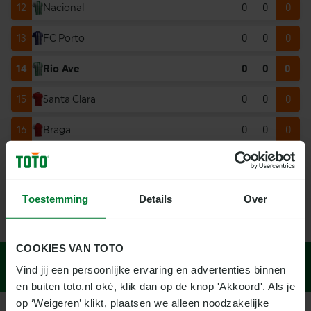
12
Nacional
0
0
0
13
FC Porto
0
0
0
14
Rio Ave
0
0
0
15
Santa Clara
0
0
0
16
Braga
0
0
0
17
Sporting CP
0
0
0
18
Vitória SC
0
0
0
Toestemming
Details
Over
COOKIES VAN TOTO
Wat kost gokken jou? Stop op tijd.
Vind jij een persoonlijke ervaring en advertenties binnen 
en buiten toto.nl oké, klik dan op de knop 'Akkoord'. Als je 
op ‘Weigeren’ klikt, plaatsen we alleen noodzakelijke 