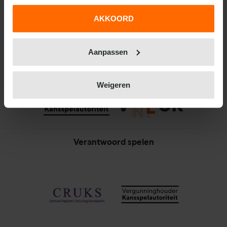
AKKOORD
Veilig spelen
We werken samen met
31 derden
die uw gegevens
Voor het organiseren van online sportweddenschappen en
kunnen ontvangen en verwerken.
casinospellen is op 29 september 2021 een vergunning
Aanpassen
verleend aan TOTO Online B.V., kantoorhoudende aan Laan
van Hoornwijck 55 (2289 DG) te Rijswijk, door de
Kansspelautoriteit.
Weigeren
Verantwoord spelen