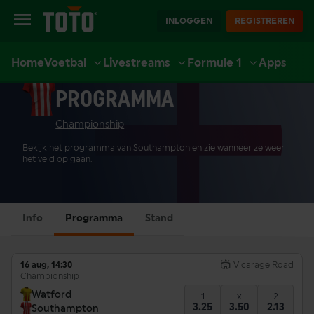
INLOGGEN
REGISTREREN
Home
Voetbal
Livestreams
Formule 1
Apps
SOUTHAMPTON
EXTRA
SPORT
CASINO
LIVE CASINO
ACCOUNT
PROGRAMMA
Championship
Bekijk het programma van Southampton en zie wanneer ze weer
het veld op gaan.
Info
Programma
Stand
16 aug, 14:30
Vicarage Road
Championship
Watford
1
x
2
3.25
3.50
2.13
Southampton