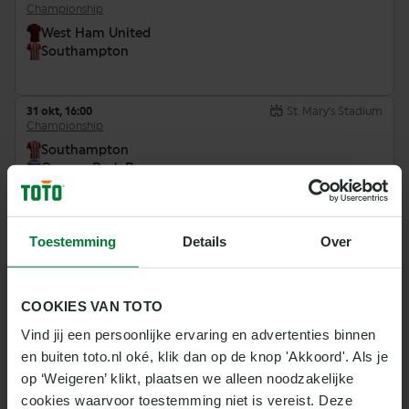
Championship
West Ham United
Southampton
31 okt, 16:00
St. Mary's Stadium
Championship
Southampton
Queens Park Rangers
3 nov, 21:00
The Hawthorns
Toestemming
Details
Over
Championship
West Bromwich Albion
Southampton
COOKIES VAN TOTO
Vind jij een persoonlijke ervaring en advertenties binnen 
7 nov, 16:00
Deepdale
en buiten toto.nl oké, klik dan op de knop 'Akkoord'. Als je 
Championship
op ‘Weigeren’ klikt, plaatsen we alleen noodzakelijke 
Preston North End
cookies waarvoor toestemming niet is vereist. Deze 
Southampton