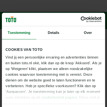
Wat kost gokken jou? Stop op tijd.
Toestemming
Details
Over
Betrouwbaar en
TOTO Extra
verantwoord spelen
Voorspellingen
COOKIES VAN TOTO
Verantwoord spelen
Blog
Vind jij een persoonlijke ervaring en advertenties binnen 
Veilig meespelen
Acties en promoties
en buiten toto.nl oké, klik dan op de knop 'Akkoord'. Als je 
Eerlijk spelverloop
App download
op ‘Weigeren’ klikt, plaatsen we alleen noodzakelijke 
Deelnemersreglement
cookies waarvoor toestemming niet is vereist. Deze 
dienen om de website goed te laten functioneren en te 
Privacy statement
verbeteren. Heb je specifieke voorkeuren? Klik dan op 
Cookiebeleid
‘Aanpassen’. Je toestemming kan je later op elk moment 
Verslavingspreventiebeleid
weer intrekken op de 
cookiebeleid pagina
. Deze vind je 
Reclamecode online
ook onderin elke pagina.