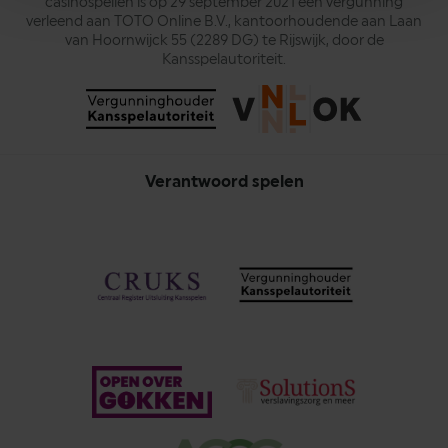
casinospellen is op 29 september 2021 een vergunning
verleend aan TOTO Online B.V., kantoorhoudende aan Laan
van Hoornwijck 55 (2289 DG) te Rijswijk, door de
Kansspelautoriteit.
Verantwoord spelen