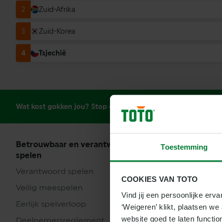
2
Zuid-Afrika
3
Zuid-Korea
4
Tsjechië
Wat kost gokken jou? Stop op tijd.
Betrouwbaar en verantwoord
TOTO Extr
Toestemming
spelen
Voorspelli
Verantwoord spelen
Blog
COOKIES VAN TOTO
Veilig meespelen
Acties en 
Vind jij een persoonlijke erva
Eerlijk spelverloop
‘Weigeren’ klikt, plaatsen w
App down
website goed te laten functio
Deelnemersreglement