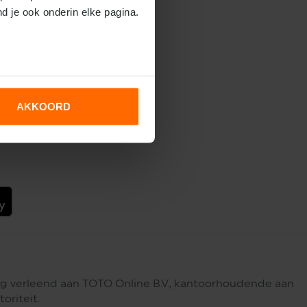
nd je ook onderin elke pagina.
AKKOORD
g verleend aan TOTO Online B.V., kantoorhoudende aan
oriteit.