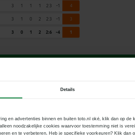
3
1
1
1
2:3
-1
4
3
1
0
2
2:3
-1
3
3
0
1
2
2:6
-4
1
a
Klantenservice
Details
ngen
Contact
Klachtenprocedure
promoties
ring en advertenties binnen en buiten toto.nl oké, klik dan op de k
e alleen noodzakelijke cookies waarvoor toestemming niet is vere
load
neren en te verbeteren. Heb je specifieke voorkeuren? Klik dan o