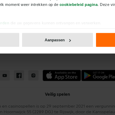
elk moment weer intrekken op de 
cookiebeleid pagina
. Deze vi
erden
die uw gegevens kunnen ontvangen en verwerken.
Aanpassen
Veilig spelen
 en casinospellen is op 29 september 2021 een vergunnin
n Hoornwijck 55 (2289 DG) te Rijswijk, door de Kansspelaut