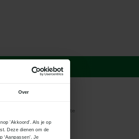
Overige
Over
Disclaimer
TOTO Affiliate
Werken bij
nop 'Akkoord'. Als je op 
ist. Deze dienen om de 
p ‘Aanpassen’. Je 