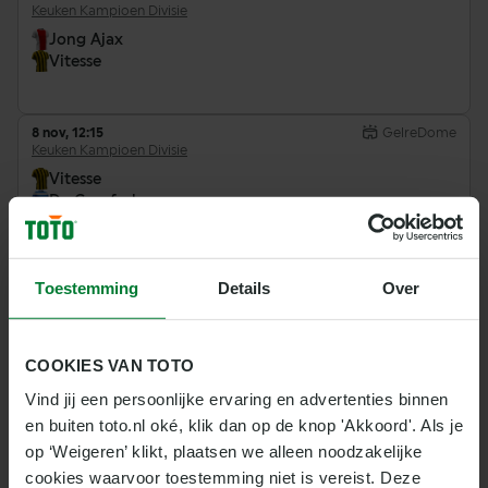
Keuken Kampioen Divisie
Jong Ajax
Vitesse
8 nov, 12:15
GelreDome
Keuken Kampioen Divisie
Vitesse
De Graafschap
15 nov, 14:30
De Geusselt
Toestemming
Details
Over
Keuken Kampioen Divisie
MVV
Vitesse
COOKIES VAN TOTO
Vind jij een persoonlijke ervaring en advertenties binnen 
20 nov, 20:00
GelreDome
en buiten toto.nl oké, klik dan op de knop 'Akkoord'. Als je 
Keuken Kampioen Divisie
op ‘Weigeren’ klikt, plaatsen we alleen noodzakelijke 
Vitesse
cookies waarvoor toestemming niet is vereist. Deze 
Jong AZ