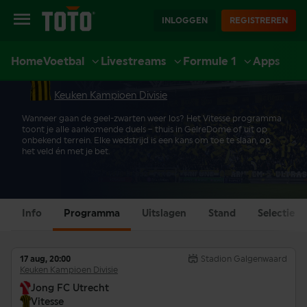
INLOGGEN
REGISTREREN
Home
Voetbal
Livestreams
Formule 1
Apps
VITESSE PROGRAMMA
EXTRA
SPORT
CASINO
LIVE CASINO
ACCOUNT
Keuken Kampioen Divisie
Wanneer gaan de geel-zwarten weer los? Het Vitesse programma
toont je alle aankomende duels – thuis in GelreDome of uit op
onbekend terrein. Elke wedstrijd is een kans om toe te slaan, op
het veld én met je bet.
Info
Programma
Uitslagen
Stand
Selectie
17 aug, 20:00
Stadion Galgenwaard
Keuken Kampioen Divisie
Jong FC Utrecht
Vitesse