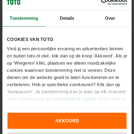
Betrouwbaar en
TOTO Extra
verantwoord spelen
Voorspellingen
Toestemming
Details
Over
Verantwoord spelen
Blog
Veilig meespelen
Acties en promoties
Eerlijk spelverloop
COOKIES VAN TOTO
App download
Deelnemersreglement
Vind jij een persoonlijke ervaring en advertenties binnen 
Privacy statement
en buiten toto.nl oké, klik dan op de knop 'Akkoord'. Als je 
op ‘Weigeren’ klikt, plaatsen we alleen noodzakelijke 
Cookiebeleid
cookies waarvoor toestemming niet is vereist. Deze 
Verslavingspreventiebeleid
dienen om de website goed te laten functioneren en te 
Reclamecode online
verbeteren. Heb je specifieke voorkeuren? Klik dan op 
kansspelen
‘Aanpassen’. Je toestemming kan je later op elk moment 
Vergunning
weer intrekken op de 
cookiebeleid pagina
. Deze vind je 
ook onderin elke pagina.
Informatie voor
sportorganisaties
AKKOORD
Toegankelijkheidsverklaring
We werken samen met
31 derden
die uw gegevens