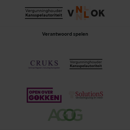
Verantwoord spelen