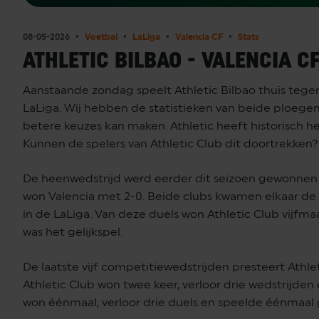
08-05-2026
Voetbal
LaLiga
Valencia CF
Stats
ATHLETIC BILBAO - VALENCIA CF
Aanstaande zondag speelt Athletic Bilbao thuis tege
LaLiga. Wij hebben de statistieken van beide ploegen v
betere keuzes kan maken. Athletic heeft historisch het
Kunnen de spelers van Athletic Club dit doortrekken?
De heenwedstrijd werd eerder dit seizoen gewonnen d
won Valencia met 2-0. Beide clubs kwamen elkaar de 
in de LaLiga. Van deze duels won Athletic Club vijfmaa
was het gelijkspel.
De laatste vijf competitiewedstrijden presteert Athle
Athletic Club won twee keer, verloor drie wedstrijden 
won éénmaal, verloor drie duels en speelde éénmaal g