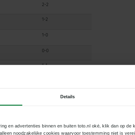
2-2
1-2
1-0
0-0
1-1
1-1
2-2
Details
0-2
0-1
ring en advertenties binnen en buiten toto.nl oké, klik dan op de k
e alleen noodzakelijke cookies waarvoor toestemming niet is vere