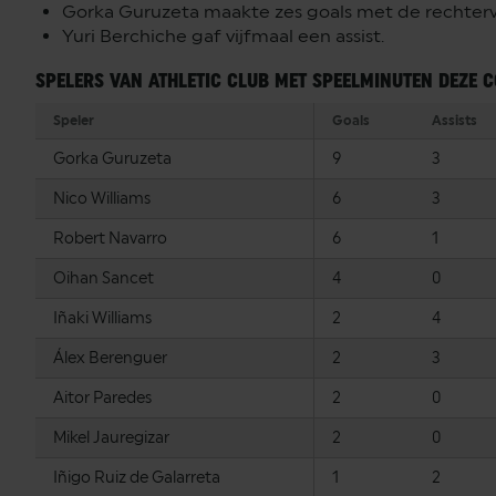
Gorka Guruzeta maakte zes goals met de rechterv
Yuri Berchiche gaf vijfmaal een assist.
SPELERS VAN ATHLETIC CLUB MET SPEELMINUTEN DEZE C
Speler
Goals
Assists
Gorka Guruzeta
9
3
Nico Williams
6
3
Robert Navarro
6
1
Oihan Sancet
4
0
Iñaki Williams
2
4
Álex Berenguer
2
3
Aitor Paredes
2
0
Mikel Jauregizar
2
0
Iñigo Ruiz de Galarreta
1
2