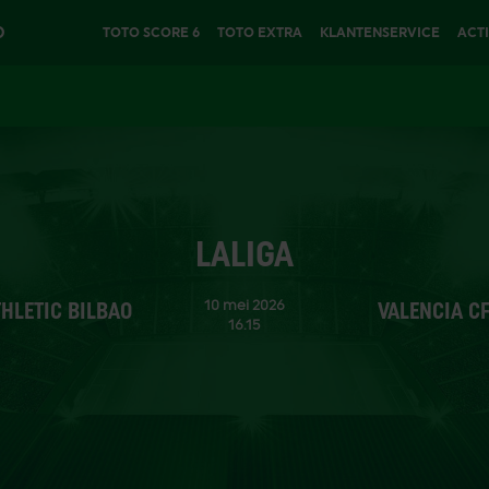
O
TOTO SCORE 6
TOTO EXTRA
KLANTENSERVICE
ACT
LALIGA
10 mei 2026
THLETIC BILBAO
VALENCIA C
16.15