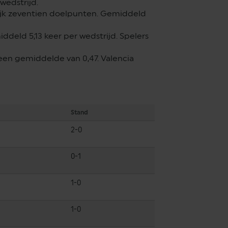
wedstrijd.
ijk zeventien doelpunten. Gemiddeld
ddeld 5,13 keer per wedstrijd. Spelers
een gemiddelde van 0,47. Valencia
Stand
2-0
0-1
1-0
1-0