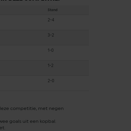
Stand
2-4
3-2
1-0
1-2
2-0
 deze competitie, met negen
ee goals uit een kopbal.
et.