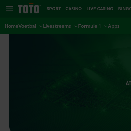
SPORT
CASINO
LIVE CASINO
BING
Home
Voetbal
Livestreams
Formule 1
Apps
A