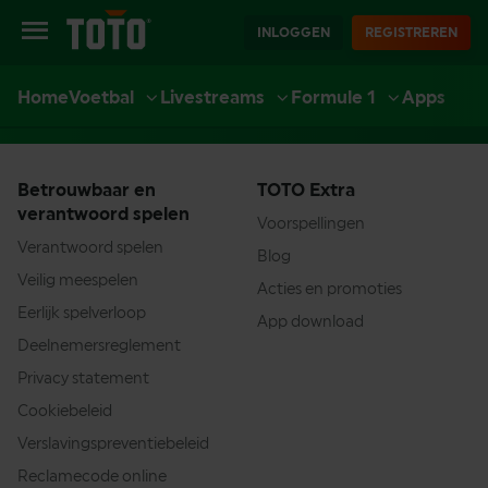
INLOGGEN
REGISTREREN
Home
Voetbal
Livestreams
Formule 1
Apps
Wat kost gokken jou? Stop op tijd.
EXTRA
SPORT
CASINO
LIVE CASINO
ACCOUNT
Betrouwbaar en
TOTO Extra
verantwoord spelen
Voorspellingen
Verantwoord spelen
Blog
Veilig meespelen
Acties en promoties
Eerlijk spelverloop
App download
Deelnemersreglement
Privacy statement
Cookiebeleid
Verslavingspreventiebeleid
Reclamecode online